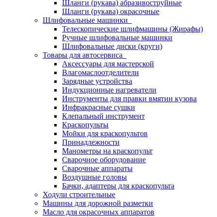
Шланги (рукава) абразивоструйные
Шланги (рукава) окрасочные
Шлифовальные машинки
Телескопические шлифмашины (Жирафы)
Ручные шлифовальные машинки
Шлифовальные диски (круги)
Товары для автосервиса
Аксессуары для мастерской
Влагомаслоотделители
Зарядные устройства
Индукционные нагреватели
Инструменты для правки вмятин кузова
Инфракрасные сушки
Клепальный инструмент
Краскопульты
Мойки для краскопультов
Принадлежности
Манометры на краскопульт
Сварочное оборудование
Сварочные аппараты
Воздушные головы
Бачки, адаптеры для краскопульта
Ходули строительные
Машины для дорожной разметки
Масло для окрасочных аппаратов