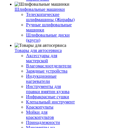
Шлифовальные машинки
Телескопические
шлифмашины (Жирафы)
Ручные шлифовальные
машинки
Шлифовальные диски
(круги)
Товары для автосервиса
Аксессуары для
мастерской
Влагомаслоотделители
Зарядные устройства
Индукционные
нагреватели
Инструменты для
правки вмятин кузова
Инфракрасные сушки
Клепальный инструмент
Краскопульты
Мойки для
краскопультов
Принадлежности
Манометры на