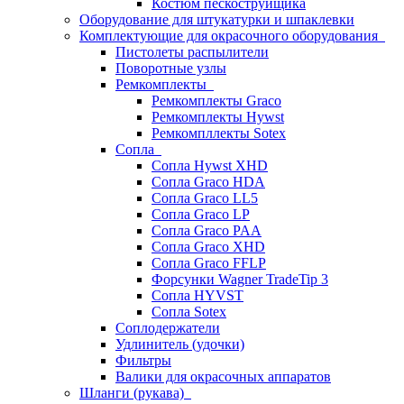
Костюм пескоструйщика
Оборудование для штукатурки и шпаклевки
Комплектующие для окрасочного оборудования
Пистолеты распылители
Поворотные узлы
Ремкомплекты
Ремкомплекты Graco
Ремкомплекты Hywst
Ремкомпллекты Sotex
Сопла
Сопла Hywst XHD
Сопла Graco HDA
Сопла Graco LL5
Сопла Graco LP
Сопла Graco PAA
Сопла Graco XHD
Сопла Graco FFLP
Форсунки Wagner TradeTip 3
Сопла HYVST
Сопла Sotex
Соплодержатели
Удлинитель (удочки)
Фильтры
Валики для окрасочных аппаратов
Шланги (рукава)