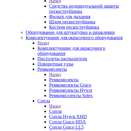
Назад
Средства индивидуальной защиты
пескоструйщика
Фильтр для дыхания
Шлем пескоструйщика
Костюм пескоструйщика
Оборудование для штукатурки и шпаклевки
Комплектующие для окрасочного оборудования
Назад
Комплектующие для окрасочного
оборудования
Пистолеты распылители
Поворотные узлы
Ремкомплекты
Назад
Ремкомплекты
Ремкомплекты Graco
Ремкомплекты Hywst
Ремкомпллекты Sotex
Сопла
Назад
Сопла
Сопла Hywst XHD
Сопла Graco HDA
Сопла Graco LL5