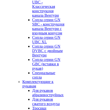
UBC -
Классическая
конструкция
канала Вентури
Сопла серии GN
SBC - конструкция
канала Вентури c
входным конусом
Сопла серии GN
UBC XL
Сопла серии GN
DVBC с двойным
Вентури
Сопла серии GN
GBC (вставки в
рукав)
Специальные
сопла
Комплектующие к
рукавам
Для рукавов
абразивоструйных
Для рукавов
сжатого воздуха
Тросики