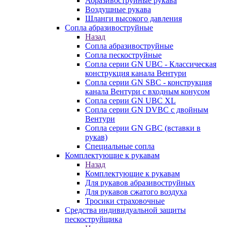
Абразивоструйные рукава
Воздушные рукава
Шланги высокого давления
Сопла абразивоструйные
Назад
Сопла абразивоструйные
Сопла пескоструйные
Сопла серии GN UBC - Классическая
конструкция канала Вентури
Сопла серии GN SBC - конструкция
канала Вентури c входным конусом
Сопла серии GN UBC XL
Сопла серии GN DVBC с двойным
Вентури
Сопла серии GN GBC (вставки в
рукав)
Специальные сопла
Комплектующие к рукавам
Назад
Комплектующие к рукавам
Для рукавов абразивоструйных
Для рукавов сжатого воздуха
Тросики страховочные
Средства индивидуальной защиты
пескоструйщика