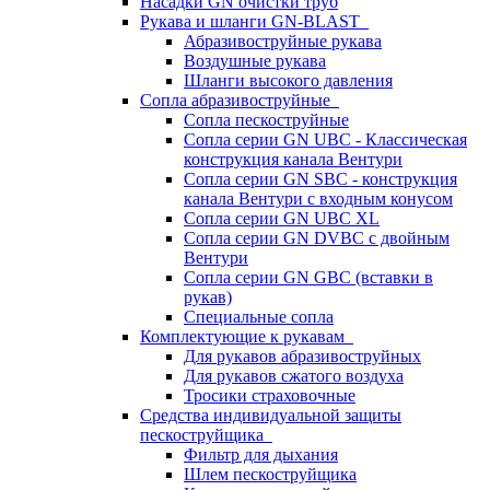
Насадки GN очистки труб
Рукава и шланги GN-BLAST
Абразивоструйные рукава
Воздушные рукава
Шланги высокого давления
Сопла абразивоструйные
Сопла пескоструйные
Сопла серии GN UBC - Классическая
конструкция канала Вентури
Сопла серии GN SBC - конструкция
канала Вентури c входным конусом
Сопла серии GN UBC XL
Сопла серии GN DVBC с двойным
Вентури
Сопла серии GN GBC (вставки в
рукав)
Специальные сопла
Комплектующие к рукавам
Для рукавов абразивоструйных
Для рукавов сжатого воздуха
Тросики страховочные
Средства индивидуальной защиты
пескоструйщика
Фильтр для дыхания
Шлем пескоструйщика