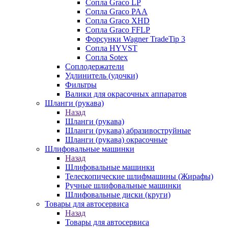
Сопла Graco LP
Сопла Graco PAA
Сопла Graco XHD
Сопла Graco FFLP
Форсунки Wagner TradeTip 3
Сопла HYVST
Сопла Sotex
Соплодержатели
Удлинитель (удочки)
Фильтры
Валики для окрасочных аппаратов
Шланги (рукава)
Назад
Шланги (рукава)
Шланги (рукава) абразивоструйные
Шланги (рукава) окрасочные
Шлифовальные машинки
Назад
Шлифовальные машинки
Телескопические шлифмашины (Жирафы)
Ручные шлифовальные машинки
Шлифовальные диски (круги)
Товары для автосервиса
Назад
Товары для автосервиса