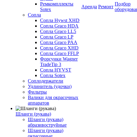
Ремкомпллекты
Подбор
Аренда
Ремонт
Sotex
оборудова
Сопла
Сопла Hywst XHD
Сопла Graco HDA
Сопла Graco LL5
Сопла Graco LP
Сопла Graco PAA
Сопла Graco XHD
Сопла Graco FFLP
Форсунки Wagner
TradeTip 3
Сопла HYVST
Сопла Sotex
Соплодержатели
Удлинитель (удочки)
Фильтры
Валики для окрасочных
аппаратов
Шланги (рукава)
Шланги (рукава)
абразивоструйные
Шланги (рукава)
окрасочные