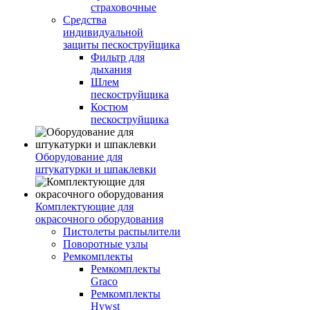
страховочные
Средства
индивидуальной
защиты пескоструйщика
Фильтр для
дыхания
Шлем
пескоструйщика
Костюм
пескоструйщика
Оборудование для
штукатурки и шпаклевки
Комплектующие для
окрасочного оборудования
Пистолеты распылители
Поворотные узлы
Ремкомплекты
Ремкомплекты
Graco
Ремкомплекты
Hywst