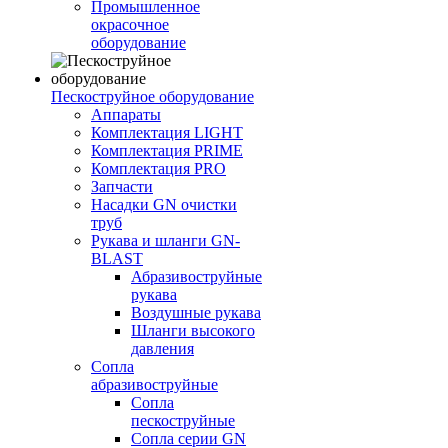
Промышленное
окрасочное
оборудование
Пескоструйное оборудование
Аппараты
Комплектация LIGHT
Комплектация PRIME
Комплектация PRO
Запчасти
Насадки GN очистки
труб
Рукава и шланги GN-
BLAST
Абразивоструйные
рукава
Воздушные рукава
Шланги высокого
давления
Сопла
абразивоструйные
Сопла
пескоструйные
Сопла серии GN