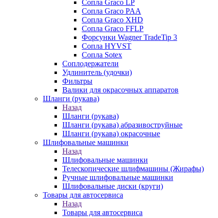
Сопла Graco LP
Сопла Graco PAA
Сопла Graco XHD
Сопла Graco FFLP
Форсунки Wagner TradeTip 3
Сопла HYVST
Сопла Sotex
Соплодержатели
Удлинитель (удочки)
Фильтры
Валики для окрасочных аппаратов
Шланги (рукава)
Назад
Шланги (рукава)
Шланги (рукава) абразивоструйные
Шланги (рукава) окрасочные
Шлифовальные машинки
Назад
Шлифовальные машинки
Телескопические шлифмашины (Жирафы)
Ручные шлифовальные машинки
Шлифовальные диски (круги)
Товары для автосервиса
Назад
Товары для автосервиса