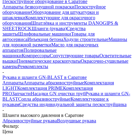
Пескоструйное оборудование в Саратове
Аппараты безвоздушной покраски
Пескоструйное
оборудование
Оборудование для штукатурки и
шпаклевки
Комплектующие для окрасочного
оборудования
Шпатлёвка и инструменты DANOGIPS &
SHEETROCK
Шланги (рукава)
Средства
защиты
Шлифовальные машинки
Товары для
автосервиса
Инъекция бетона
Ходули строительные
Машины
для дорожной разметки
Масло для окрасочных
аппаратов
Полировальные
машинки
Компрессоры
Сопутствующие товары
Осветительные
вышки
Пневматические краскопульты
Окрасочно-сушильные
камеры
Ремкомплекты
-
Рукава и шланги GN-BLAST в Саратове
Аппараты
Аппараты абразивоструйные
Комплектация
LIGHT
Комплектация PRIME
Комплектация
PRO
Запчасти
Насадки GN очистки труб
Рукава и шланги GN-
BLAST
Сопла абразивоструйные
Комплектующие к
рукавам
Средства индивидуальной защиты пескоструйщика
-
Шланги высокого давления в Саратове
Абразивоструйные рукава
Воздушные рукава
Фильтр:
Цена