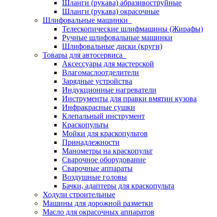
Шланги (рукава) абразивоструйные
Шланги (рукава) окрасочные
Шлифовальные машинки
Телескопические шлифмашины (Жирафы)
Ручные шлифовальные машинки
Шлифовальные диски (круги)
Товары для автосервиса
Аксессуары для мастерской
Влагомаслоотделители
Зарядные устройства
Индукционные нагреватели
Инструменты для правки вмятин кузова
Инфракрасные сушки
Клепальный инструмент
Краскопульты
Мойки для краскопультов
Принадлежности
Манометры на краскопульт
Сварочное оборудование
Сварочные аппараты
Воздушные головы
Бачки, адаптеры для краскопульта
Ходули строительные
Машины для дорожной разметки
Масло для окрасочных аппаратов