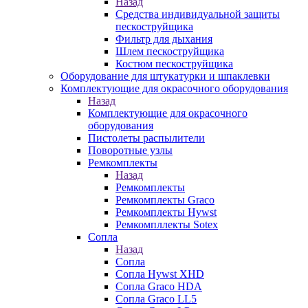
Назад
Средства индивидуальной защиты
пескоструйщика
Фильтр для дыхания
Шлем пескоструйщика
Костюм пескоструйщика
Оборудование для штукатурки и шпаклевки
Комплектующие для окрасочного оборудования
Назад
Комплектующие для окрасочного
оборудования
Пистолеты распылители
Поворотные узлы
Ремкомплекты
Назад
Ремкомплекты
Ремкомплекты Graco
Ремкомплекты Hywst
Ремкомпллекты Sotex
Сопла
Назад
Сопла
Сопла Hywst XHD
Сопла Graco HDA
Сопла Graco LL5