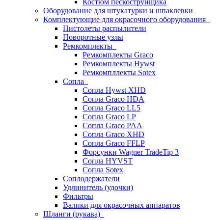
Костюм пескоструйщика
Оборудование для штукатурки и шпаклевки
Комплектующие для окрасочного оборудования
Пистолеты распылители
Поворотные узлы
Ремкомплекты
Ремкомплекты Graco
Ремкомплекты Hywst
Ремкомпллекты Sotex
Сопла
Сопла Hywst XHD
Сопла Graco HDA
Сопла Graco LL5
Сопла Graco LP
Сопла Graco PAA
Сопла Graco XHD
Сопла Graco FFLP
Форсунки Wagner TradeTip 3
Сопла HYVST
Сопла Sotex
Соплодержатели
Удлинитель (удочки)
Фильтры
Валики для окрасочных аппаратов
Шланги (рукава)