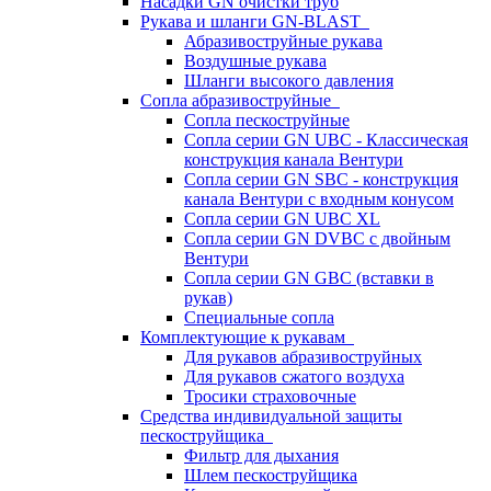
Насадки GN очистки труб
Рукава и шланги GN-BLAST
Абразивоструйные рукава
Воздушные рукава
Шланги высокого давления
Сопла абразивоструйные
Сопла пескоструйные
Сопла серии GN UBC - Классическая
конструкция канала Вентури
Сопла серии GN SBC - конструкция
канала Вентури c входным конусом
Сопла серии GN UBC XL
Сопла серии GN DVBC с двойным
Вентури
Сопла серии GN GBC (вставки в
рукав)
Специальные сопла
Комплектующие к рукавам
Для рукавов абразивоструйных
Для рукавов сжатого воздуха
Тросики страховочные
Средства индивидуальной защиты
пескоструйщика
Фильтр для дыхания
Шлем пескоструйщика