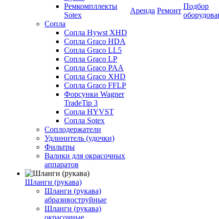
Ремкомпллекты
Подбор
Аренда
Ремонт
Sotex
оборудова
Сопла
Сопла Hywst XHD
Сопла Graco HDA
Сопла Graco LL5
Сопла Graco LP
Сопла Graco PAA
Сопла Graco XHD
Сопла Graco FFLP
Форсунки Wagner
TradeTip 3
Сопла HYVST
Сопла Sotex
Соплодержатели
Удлинитель (удочки)
Фильтры
Валики для окрасочных
аппаратов
Шланги (рукава)
Шланги (рукава)
абразивоструйные
Шланги (рукава)
окрасочные