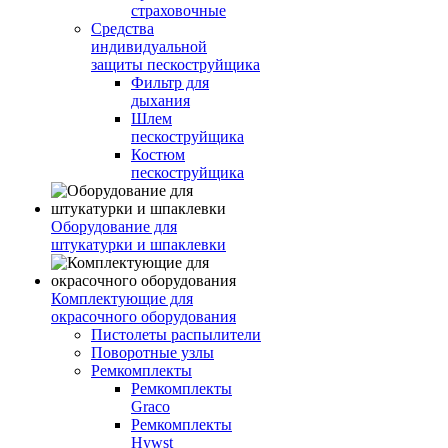
страховочные
Средства
индивидуальной
защиты пескоструйщика
Фильтр для
дыхания
Шлем
пескоструйщика
Костюм
пескоструйщика
Оборудование для
штукатурки и шпаклевки
Комплектующие для
окрасочного оборудования
Пистолеты распылители
Поворотные узлы
Ремкомплекты
Ремкомплекты
Graco
Ремкомплекты
Hywst