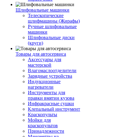
Шлифовальные машинки
Телескопические
шлифмашины (Жирафы)
Ручные шлифовальные
машинки
Шлифовальные диски
(круги)
Товары для автосервиса
Аксессуары для
мастерской
Влагомаслоотделители
Зарядные устройства
Индукционные
нагреватели
Инструменты для
правки вмятин кузова
Инфракрасные сушки
Клепальный инструмент
Краскопульты
Мойки для
краскопультов
Принадлежности
Манометры на