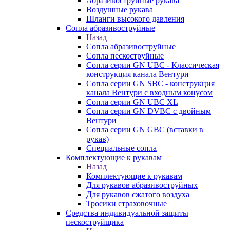
Абразивоструйные рукава
Воздушные рукава
Шланги высокого давления
Сопла абразивоструйные
Назад
Сопла абразивоструйные
Сопла пескоструйные
Сопла серии GN UBC - Классическая
конструкция канала Вентури
Сопла серии GN SBC - конструкция
канала Вентури c входным конусом
Сопла серии GN UBC XL
Сопла серии GN DVBC с двойным
Вентури
Сопла серии GN GBC (вставки в
рукав)
Специальные сопла
Комплектующие к рукавам
Назад
Комплектующие к рукавам
Для рукавов абразивоструйных
Для рукавов сжатого воздуха
Тросики страховочные
Средства индивидуальной защиты
пескоструйщика