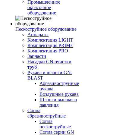
Промышленное
окрасочное
оборудование
Пескоструйное оборудование
Аппараты
Комплектация LIGHT
Комплектация PRIME
Комплектация PRO
Запчасти
Насадки GN очистки
труб
Рукава и шланги GN-
BLAST
Абразивоструйные
рукава
Воздушные рукава
Шланги высокого
давления
Сопла
абразивоструйные
Сопла
пескоструйные
Сопла серии GN