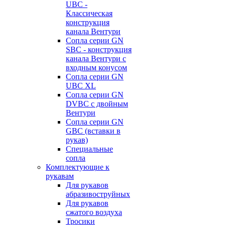
UBC -
Классическая
конструкция
канала Вентури
Сопла серии GN
SBC - конструкция
канала Вентури c
входным конусом
Сопла серии GN
UBC XL
Сопла серии GN
DVBC с двойным
Вентури
Сопла серии GN
GBC (вставки в
рукав)
Специальные
сопла
Комплектующие к
рукавам
Для рукавов
абразивоструйных
Для рукавов
сжатого воздуха
Тросики