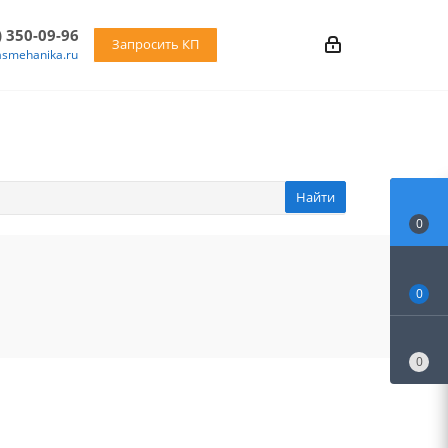
) 350-09-96
Запросить КП
asmehanika.ru
Найти
0
0
0