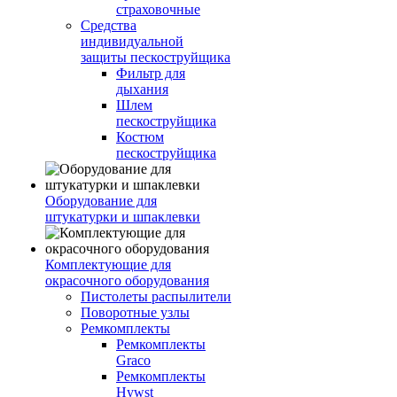
страховочные
Средства
индивидуальной
защиты пескоструйщика
Фильтр для
дыхания
Шлем
пескоструйщика
Костюм
пескоструйщика
Оборудование для
штукатурки и шпаклевки
Комплектующие для
окрасочного оборудования
Пистолеты распылители
Поворотные узлы
Ремкомплекты
Ремкомплекты
Graco
Ремкомплекты
Hywst