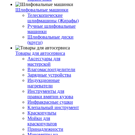
Шлифовальные машинки
Телескопические
шлифмашины (Жирафы)
Ручные шлифовальные
машинки
Шлифовальные диски
(круги)
Товары для автосервиса
Аксессуары для
мастерской
Влагомаслоотделители
Зарядные устройства
Индукционные
нагреватели
Инструменты для
правки вмятин кузова
Инфракрасные сушки
Клепальный инструмент
Краскопульты
Мойки для
краскопультов
Принадлежности
Манометры на