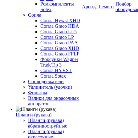
Ремкомпллекты
Подбор
Аренда
Ремонт
Sotex
оборудова
Сопла
Сопла Hywst XHD
Сопла Graco HDA
Сопла Graco LL5
Сопла Graco LP
Сопла Graco PAA
Сопла Graco XHD
Сопла Graco FFLP
Форсунки Wagner
TradeTip 3
Сопла HYVST
Сопла Sotex
Соплодержатели
Удлинитель (удочки)
Фильтры
Валики для окрасочных
аппаратов
Шланги (рукава)
Шланги (рукава)
абразивоструйные
Шланги (рукава)
окрасочные