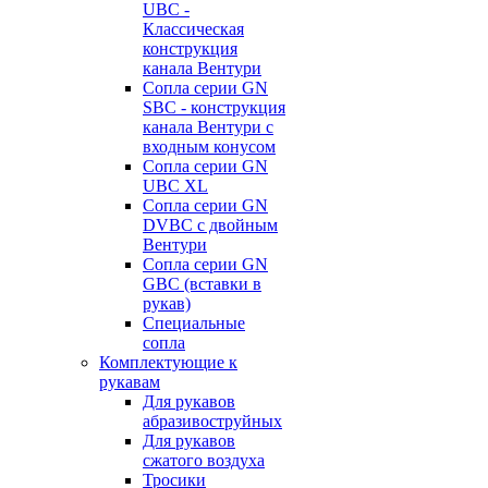
UBC -
Классическая
конструкция
канала Вентури
Сопла серии GN
SBC - конструкция
канала Вентури c
входным конусом
Сопла серии GN
UBC XL
Сопла серии GN
DVBC с двойным
Вентури
Сопла серии GN
GBC (вставки в
рукав)
Специальные
сопла
Комплектующие к
рукавам
Для рукавов
абразивоструйных
Для рукавов
сжатого воздуха
Тросики