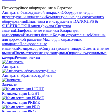
-
Пескоструйное оборудование в Саратове
Аппараты безвоздушной покраски
Оборудование для
штукатурки и шпаклевки
Комплектующие для окрасочного
оборудования
Шпатлёвка и инструменты DANOGIPS &
SHEETROCK
Шланги (рукава)
Средства
защиты
Шлифовальные машинки
Товары для
автосервиса
Инъекция бетона
Ходули строительные
Машины
для дорожной разметки
Масло для окрасочных
аппаратов
Полировальные
машинки
Компрессоры
Сопутствующие товары
Осветительные
вышки
Пневматические краскопульты
Окрасочно-сушильные
камеры
Ремкомплекты
Аппараты
Аппараты абразивоструйные
Запчасти
Комплектация LIGHT
Комплектация PRIME
Комплектация PRO