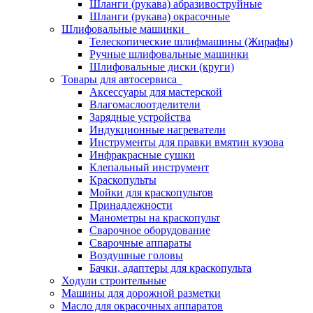
Шланги (рукава) абразивоструйные
Шланги (рукава) окрасочные
Шлифовальные машинки
Телескопические шлифмашины (Жирафы)
Ручные шлифовальные машинки
Шлифовальные диски (круги)
Товары для автосервиса
Аксессуары для мастерской
Влагомаслоотделители
Зарядные устройства
Индукционные нагреватели
Инструменты для правки вмятин кузова
Инфракрасные сушки
Клепальный инструмент
Краскопульты
Мойки для краскопультов
Принадлежности
Манометры на краскопульт
Сварочное оборудование
Сварочные аппараты
Воздушные головы
Бачки, адаптеры для краскопульта
Ходули строительные
Машины для дорожной разметки
Масло для окрасочных аппаратов