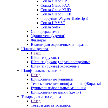
Сопла Graco LP
Сопла Graco PAA
Сопла Graco XHD
Сопла Graco FFLP
Форсунки Wagner TradeTip 3
Сопла HYVST
Сопла Sotex
Соплодержатели
Удлинитель (удочки)
Фильтры
Валики для окрасочных аппаратов
Шланги (рукава)
Назад
Шланги (рукава)
Шланги (рукава) абразивоструйные
Шланги (рукава) окрасочные
Шлифовальные машинки
Назад
Шлифовальные машинки
Телескопические шлифмашины (Жирафы)
Ручные шлифовальные машинки
Шлифовальные диски (круги)
Товары для автосервиса
Назад
Товары для автосервиса