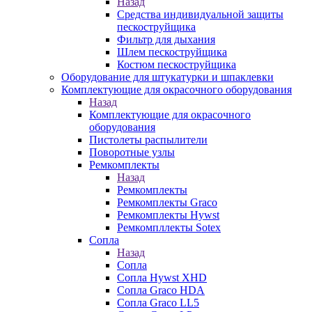
Назад
Средства индивидуальной защиты
пескоструйщика
Фильтр для дыхания
Шлем пескоструйщика
Костюм пескоструйщика
Оборудование для штукатурки и шпаклевки
Комплектующие для окрасочного оборудования
Назад
Комплектующие для окрасочного
оборудования
Пистолеты распылители
Поворотные узлы
Ремкомплекты
Назад
Ремкомплекты
Ремкомплекты Graco
Ремкомплекты Hywst
Ремкомпллекты Sotex
Сопла
Назад
Сопла
Сопла Hywst XHD
Сопла Graco HDA
Сопла Graco LL5