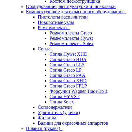
Костюм пескоструйщика
Оборудование для штукатурки и шпаклевки
Комплектующие для окрасочного оборудования
Пистолеты распылители
Поворотные узлы
Ремкомплекты
Ремкомплекты Graco
Ремкомплекты Hywst
Ремкомпллекты Sotex
Сопла
Сопла Hywst XHD
Сопла Graco HDA
Сопла Graco LL5
Сопла Graco LP
Сопла Graco PAA
Сопла Graco XHD
Сопла Graco FFLP
Форсунки Wagner TradeTip 3
Сопла HYVST
Сопла Sotex
Соплодержатели
Удлинитель (удочки)
Фильтры
Валики для окрасочных аппаратов
Шланги (рукава)