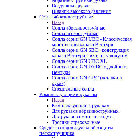
Абразивоструйные рукава
Воздушные рукава
Шланги высокого давления
Сопла абразивоструйные
Назад
Сопла абразивоструйные
Сопла пескоструйные
Сопла серии GN UBC - Классическая
конструкция канала Вентури
Сопла серии GN SBC - конструкция
канала Вентури c входным конусом
Сопла серии GN UBC XL
Сопла серии GN DVBC с двойным
Вентури
Сопла серии GN GBC (вставки в
рукав)
Специальные сопла
Комплектующие к рукавам
Назад
Комплектующие к рукавам
Для рукавов абразивоструйных
Для рукавов сжатого воздуха
Тросики страховочные
Средства индивидуальной защиты
пескоструйщика