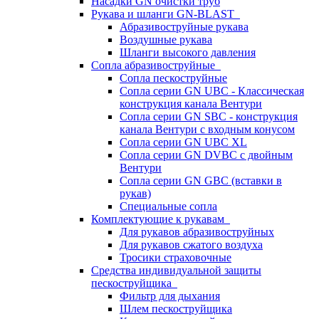
Насадки GN очистки труб
Рукава и шланги GN-BLAST
Абразивоструйные рукава
Воздушные рукава
Шланги высокого давления
Сопла абразивоструйные
Сопла пескоструйные
Сопла серии GN UBC - Классическая
конструкция канала Вентури
Сопла серии GN SBC - конструкция
канала Вентури c входным конусом
Сопла серии GN UBC XL
Сопла серии GN DVBC с двойным
Вентури
Сопла серии GN GBC (вставки в
рукав)
Специальные сопла
Комплектующие к рукавам
Для рукавов абразивоструйных
Для рукавов сжатого воздуха
Тросики страховочные
Средства индивидуальной защиты
пескоструйщика
Фильтр для дыхания
Шлем пескоструйщика