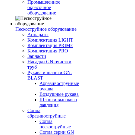
Промышленное
окрасочное
оборудование
Пескоструйное оборудование
Аппараты
Комплектация LIGHT
Комплектация PRIME
Комплектация PRO
Запчасти
Насадки GN очистки
труб
Рукава и шланги GN-
BLAST
Абразивоструйные
рукава
Воздушные рукава
Шланги высокого
давления
Сопла
абразивоструйные
Сопла
пескоструйные
Сопла серии GN