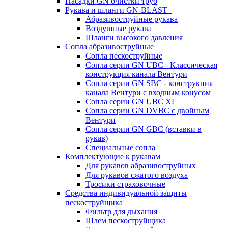
Насадки GN очистки труб
Рукава и шланги GN-BLAST
Абразивоструйные рукава
Воздушные рукава
Шланги высокого давления
Сопла абразивоструйные
Сопла пескоструйные
Сопла серии GN UBC - Классическая
конструкция канала Вентури
Сопла серии GN SBC - конструкция
канала Вентури c входным конусом
Сопла серии GN UBC XL
Сопла серии GN DVBC с двойным
Вентури
Сопла серии GN GBC (вставки в
рукав)
Специальные сопла
Комплектующие к рукавам
Для рукавов абразивоструйных
Для рукавов сжатого воздуха
Тросики страховочные
Средства индивидуальной защиты
пескоструйщика
Фильтр для дыхания
Шлем пескоструйщика