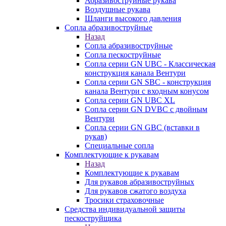
Абразивоструйные рукава
Воздушные рукава
Шланги высокого давления
Сопла абразивоструйные
Назад
Сопла абразивоструйные
Сопла пескоструйные
Сопла серии GN UBC - Классическая
конструкция канала Вентури
Сопла серии GN SBC - конструкция
канала Вентури c входным конусом
Сопла серии GN UBC XL
Сопла серии GN DVBC с двойным
Вентури
Сопла серии GN GBC (вставки в
рукав)
Специальные сопла
Комплектующие к рукавам
Назад
Комплектующие к рукавам
Для рукавов абразивоструйных
Для рукавов сжатого воздуха
Тросики страховочные
Средства индивидуальной защиты
пескоструйщика