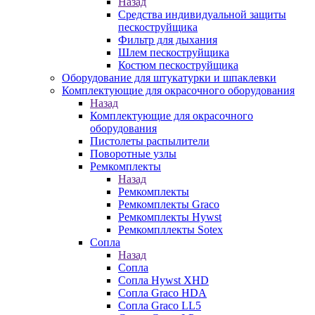
Назад
Средства индивидуальной защиты
пескоструйщика
Фильтр для дыхания
Шлем пескоструйщика
Костюм пескоструйщика
Оборудование для штукатурки и шпаклевки
Комплектующие для окрасочного оборудования
Назад
Комплектующие для окрасочного
оборудования
Пистолеты распылители
Поворотные узлы
Ремкомплекты
Назад
Ремкомплекты
Ремкомплекты Graco
Ремкомплекты Hywst
Ремкомпллекты Sotex
Сопла
Назад
Сопла
Сопла Hywst XHD
Сопла Graco HDA
Сопла Graco LL5