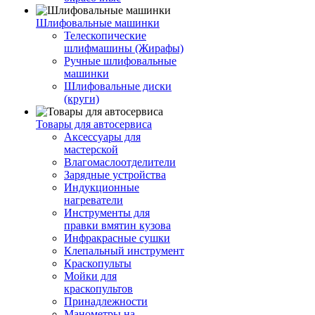
Шлифовальные машинки
Телескопические
шлифмашины (Жирафы)
Ручные шлифовальные
машинки
Шлифовальные диски
(круги)
Товары для автосервиса
Аксессуары для
мастерской
Влагомаслоотделители
Зарядные устройства
Индукционные
нагреватели
Инструменты для
правки вмятин кузова
Инфракрасные сушки
Клепальный инструмент
Краскопульты
Мойки для
краскопультов
Принадлежности
Манометры на