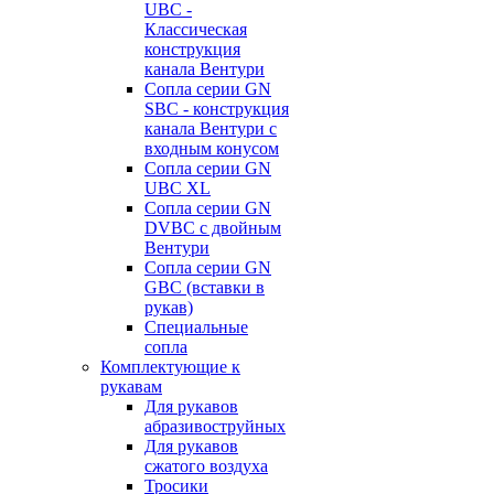
UBC -
Классическая
конструкция
канала Вентури
Сопла серии GN
SBC - конструкция
канала Вентури c
входным конусом
Сопла серии GN
UBC XL
Сопла серии GN
DVBC с двойным
Вентури
Сопла серии GN
GBC (вставки в
рукав)
Специальные
сопла
Комплектующие к
рукавам
Для рукавов
абразивоструйных
Для рукавов
сжатого воздуха
Тросики