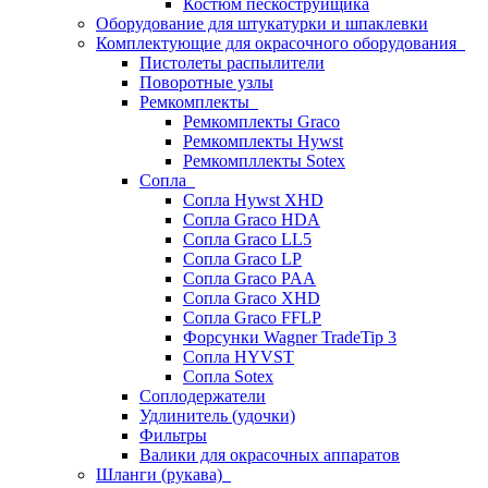
Костюм пескоструйщика
Оборудование для штукатурки и шпаклевки
Комплектующие для окрасочного оборудования
Пистолеты распылители
Поворотные узлы
Ремкомплекты
Ремкомплекты Graco
Ремкомплекты Hywst
Ремкомпллекты Sotex
Сопла
Сопла Hywst XHD
Сопла Graco HDA
Сопла Graco LL5
Сопла Graco LP
Сопла Graco PAA
Сопла Graco XHD
Сопла Graco FFLP
Форсунки Wagner TradeTip 3
Сопла HYVST
Сопла Sotex
Соплодержатели
Удлинитель (удочки)
Фильтры
Валики для окрасочных аппаратов
Шланги (рукава)