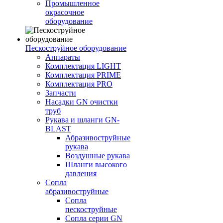
Промышленное
окрасочное
оборудование
Пескоструйное оборудование
Аппараты
Комплектация LIGHT
Комплектация PRIME
Комплектация PRO
Запчасти
Насадки GN очистки
труб
Рукава и шланги GN-
BLAST
Абразивоструйные
рукава
Воздушные рукава
Шланги высокого
давления
Сопла
абразивоструйные
Сопла
пескоструйные
Сопла серии GN