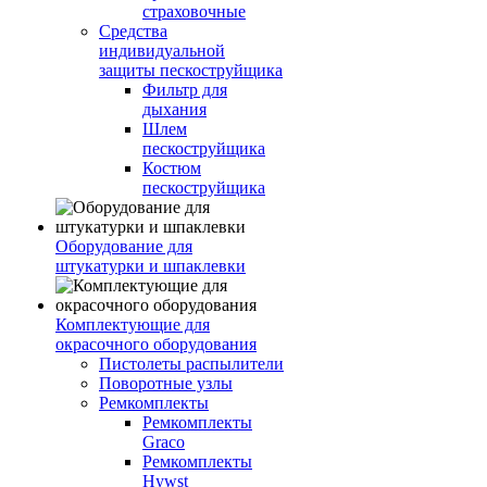
страховочные
Средства
индивидуальной
защиты пескоструйщика
Фильтр для
дыхания
Шлем
пескоструйщика
Костюм
пескоструйщика
Оборудование для
штукатурки и шпаклевки
Комплектующие для
окрасочного оборудования
Пистолеты распылители
Поворотные узлы
Ремкомплекты
Ремкомплекты
Graco
Ремкомплекты
Hywst