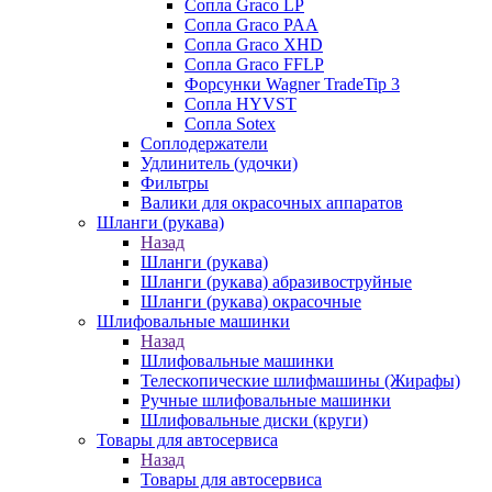
Сопла Graco LP
Сопла Graco PAA
Сопла Graco XHD
Сопла Graco FFLP
Форсунки Wagner TradeTip 3
Сопла HYVST
Сопла Sotex
Соплодержатели
Удлинитель (удочки)
Фильтры
Валики для окрасочных аппаратов
Шланги (рукава)
Назад
Шланги (рукава)
Шланги (рукава) абразивоструйные
Шланги (рукава) окрасочные
Шлифовальные машинки
Назад
Шлифовальные машинки
Телескопические шлифмашины (Жирафы)
Ручные шлифовальные машинки
Шлифовальные диски (круги)
Товары для автосервиса
Назад
Товары для автосервиса