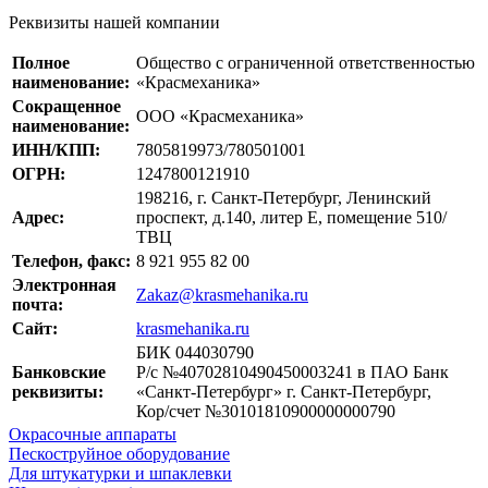
Реквизиты нашей компании
Полное
Общество с ограниченной ответственностью
наименование:
«Красмеханика»
Сокращенное
ООО «Красмеханика»
наименование:
ИНН/КПП:
7805819973/780501001
ОГРН:
1247800121910
198216, г. Санкт-Петербург, Ленинский
Адрес:
проспект, д.140, литер Е, помещение 510/
ТВЦ
Телефон, факс:
8 921 955 82 00
Электронная
Zakaz@krasmehanika.ru
почта:
Сайт:
krasmehanika.ru
БИК 044030790
Банковские
Р/с №40702810490450003241 в ПАО Банк
реквизиты:
«Санкт-Петербург» г. Санкт-Петербург,
Кор/счет №30101810900000000790
Окрасочные аппараты
Пескоструйное оборудование
Для штукатурки и шпаклевки