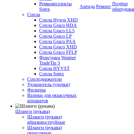
Ремкомпллекты
Подбор
Аренда
Ремонт
Sotex
оборудова
Сопла
Сопла Hywst XHD
Сопла Graco HDA
Сопла Graco LL5
Сопла Graco LP
Сопла Graco PAA
Сопла Graco XHD
Сопла Graco FFLP
Форсунки Wagner
TradeTip 3
Сопла HYVST
Сопла Sotex
Соплодержатели
Удлинитель (удочки)
Фильтры
Валики для окрасочных
аппаратов
Шланги (рукава)
Шланги (рукава)
абразивоструйные
Шланги (рукава)
окрасочные