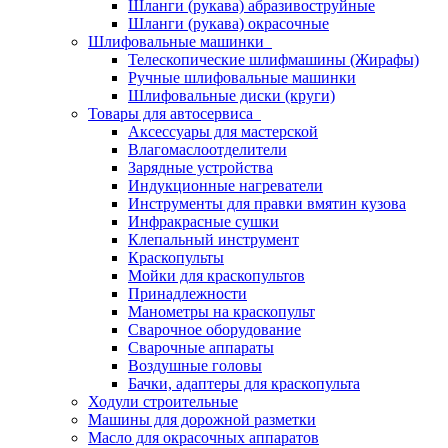
Шланги (рукава) абразивоструйные
Шланги (рукава) окрасочные
Шлифовальные машинки
Телескопические шлифмашины (Жирафы)
Ручные шлифовальные машинки
Шлифовальные диски (круги)
Товары для автосервиса
Аксессуары для мастерской
Влагомаслоотделители
Зарядные устройства
Индукционные нагреватели
Инструменты для правки вмятин кузова
Инфракрасные сушки
Клепальный инструмент
Краскопульты
Мойки для краскопультов
Принадлежности
Манометры на краскопульт
Сварочное оборудование
Сварочные аппараты
Воздушные головы
Бачки, адаптеры для краскопульта
Ходули строительные
Машины для дорожной разметки
Масло для окрасочных аппаратов