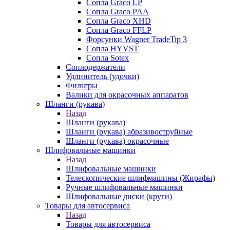
Сопла Graco LP
Сопла Graco PAA
Сопла Graco XHD
Сопла Graco FFLP
Форсунки Wagner TradeTip 3
Сопла HYVST
Сопла Sotex
Соплодержатели
Удлинитель (удочки)
Фильтры
Валики для окрасочных аппаратов
Шланги (рукава)
Назад
Шланги (рукава)
Шланги (рукава) абразивоструйные
Шланги (рукава) окрасочные
Шлифовальные машинки
Назад
Шлифовальные машинки
Телескопические шлифмашины (Жирафы)
Ручные шлифовальные машинки
Шлифовальные диски (круги)
Товары для автосервиса
Назад
Товары для автосервиса