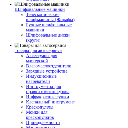
Шлифовальные машинки
Телескопические
шлифмашины (Жирафы)
Ручные шлифовальные
машинки
Шлифовальные диски
(круги)
Товары для автосервиса
Аксессуары для
мастерской
Влагомаслоотделители
Зарядные устройства
Индукционные
нагреватели
Инструменты для
правки вмятин кузова
Инфракрасные сушки
Клепальный инструмент
Краскопульты
Мойки для
краскопультов
Принадлежности
Манометры на