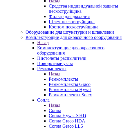
Назад
Средства индивидуальной защиты
пескоструйщика
Фильтр для дыхания
Шлем пескоструйщика
Костюм пескоструйщика
Оборудование для штукатурки и шпаклевки
Комплектующие для окрасочного оборудования
Назад
Комплектующие для окрасочного
оборудования
Пистолеты распылители
Поворотные узлы
Ремкомплекты
Назад
Ремкомплекты
Ремкомплекты Graco
Ремкомплекты Hywst
Ремкомпллекты Sotex
Сопла
Назад
Сопла
Сопла Hywst XHD
Сопла Graco HDA
Сопла Graco LL5