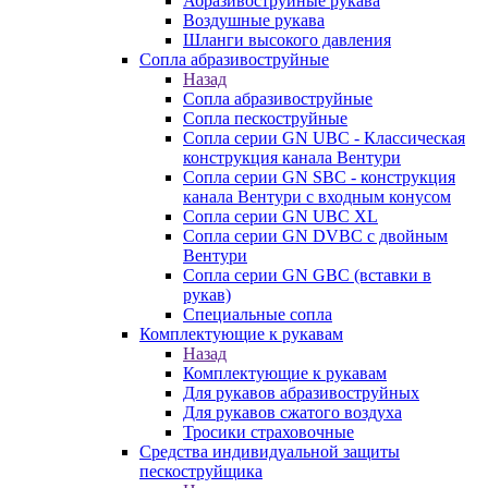
Абразивоструйные рукава
Воздушные рукава
Шланги высокого давления
Сопла абразивоструйные
Назад
Сопла абразивоструйные
Сопла пескоструйные
Сопла серии GN UBC - Классическая
конструкция канала Вентури
Сопла серии GN SBC - конструкция
канала Вентури c входным конусом
Сопла серии GN UBC XL
Сопла серии GN DVBC с двойным
Вентури
Сопла серии GN GBC (вставки в
рукав)
Специальные сопла
Комплектующие к рукавам
Назад
Комплектующие к рукавам
Для рукавов абразивоструйных
Для рукавов сжатого воздуха
Тросики страховочные
Средства индивидуальной защиты
пескоструйщика