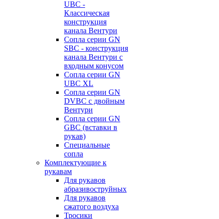
UBC -
Классическая
конструкция
канала Вентури
Сопла серии GN
SBC - конструкция
канала Вентури c
входным конусом
Сопла серии GN
UBC XL
Сопла серии GN
DVBC с двойным
Вентури
Сопла серии GN
GBC (вставки в
рукав)
Специальные
сопла
Комплектующие к
рукавам
Для рукавов
абразивоструйных
Для рукавов
сжатого воздуха
Тросики