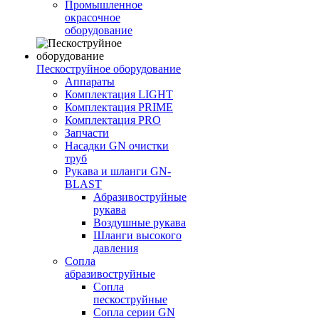
Промышленное
окрасочное
оборудование
Пескоструйное оборудование
Аппараты
Комплектация LIGHT
Комплектация PRIME
Комплектация PRO
Запчасти
Насадки GN очистки
труб
Рукава и шланги GN-
BLAST
Абразивоструйные
рукава
Воздушные рукава
Шланги высокого
давления
Сопла
абразивоструйные
Сопла
пескоструйные
Сопла серии GN