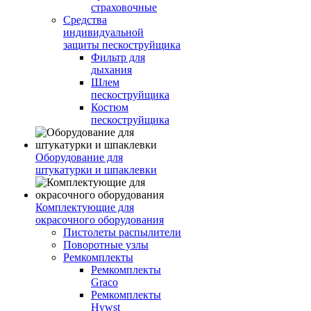
страховочные
Средства
индивидуальной
защиты пескоструйщика
Фильтр для
дыхания
Шлем
пескоструйщика
Костюм
пескоструйщика
Оборудование для
штукатурки и шпаклевки
Комплектующие для
окрасочного оборудования
Пистолеты распылители
Поворотные узлы
Ремкомплекты
Ремкомплекты
Graco
Ремкомплекты
Hywst