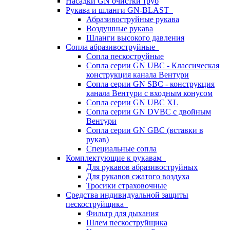
Насадки GN очистки труб
Рукава и шланги GN-BLAST
Абразивоструйные рукава
Воздушные рукава
Шланги высокого давления
Сопла абразивоструйные
Сопла пескоструйные
Сопла серии GN UBC - Классическая
конструкция канала Вентури
Сопла серии GN SBC - конструкция
канала Вентури c входным конусом
Сопла серии GN UBC XL
Сопла серии GN DVBC с двойным
Вентури
Сопла серии GN GBC (вставки в
рукав)
Специальные сопла
Комплектующие к рукавам
Для рукавов абразивоструйных
Для рукавов сжатого воздуха
Тросики страховочные
Средства индивидуальной защиты
пескоструйщика
Фильтр для дыхания
Шлем пескоструйщика