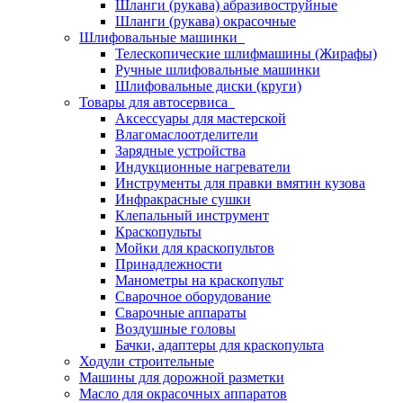
Шланги (рукава) абразивоструйные
Шланги (рукава) окрасочные
Шлифовальные машинки
Телескопические шлифмашины (Жирафы)
Ручные шлифовальные машинки
Шлифовальные диски (круги)
Товары для автосервиса
Аксессуары для мастерской
Влагомаслоотделители
Зарядные устройства
Индукционные нагреватели
Инструменты для правки вмятин кузова
Инфракрасные сушки
Клепальный инструмент
Краскопульты
Мойки для краскопультов
Принадлежности
Манометры на краскопульт
Сварочное оборудование
Сварочные аппараты
Воздушные головы
Бачки, адаптеры для краскопульта
Ходули строительные
Машины для дорожной разметки
Масло для окрасочных аппаратов