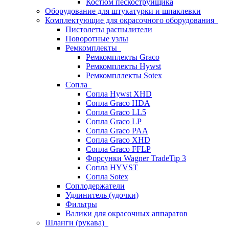
Костюм пескоструйщика
Оборудование для штукатурки и шпаклевки
Комплектующие для окрасочного оборудования
Пистолеты распылители
Поворотные узлы
Ремкомплекты
Ремкомплекты Graco
Ремкомплекты Hywst
Ремкомпллекты Sotex
Сопла
Сопла Hywst XHD
Сопла Graco HDA
Сопла Graco LL5
Сопла Graco LP
Сопла Graco PAA
Сопла Graco XHD
Сопла Graco FFLP
Форсунки Wagner TradeTip 3
Сопла HYVST
Сопла Sotex
Соплодержатели
Удлинитель (удочки)
Фильтры
Валики для окрасочных аппаратов
Шланги (рукава)