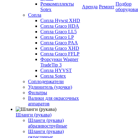
Ремкомпллекты
Подбор
Аренда
Ремонт
Sotex
оборудова
Сопла
Сопла Hywst XHD
Сопла Graco HDA
Сопла Graco LL5
Сопла Graco LP
Сопла Graco PAA
Сопла Graco XHD
Сопла Graco FFLP
Форсунки Wagner
TradeTip 3
Сопла HYVST
Сопла Sotex
Соплодержатели
Удлинитель (удочки)
Фильтры
Валики для окрасочных
аппаратов
Шланги (рукава)
Шланги (рукава)
абразивоструйные
Шланги (рукава)
окрасочные