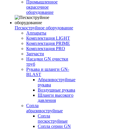
Промышленное
окрасочное
оборудование
Пескоструйное оборудование
Аппараты
Комплектация LIGHT
Комплектация PRIME
Комплектация PRO
Запчасти
Насадки GN очистки
труб
Рукава и шланги GN-
BLAST
Абразивоструйные
рукава
Воздушные рукава
Шланги высокого
давления
Сопла
абразивоструйные
Сопла
пескоструйные
Сопла серии GN