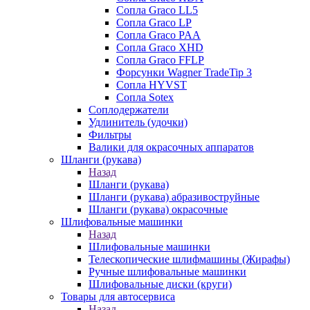
Сопла Graco LL5
Сопла Graco LP
Сопла Graco PAA
Сопла Graco XHD
Сопла Graco FFLP
Форсунки Wagner TradeTip 3
Сопла HYVST
Сопла Sotex
Соплодержатели
Удлинитель (удочки)
Фильтры
Валики для окрасочных аппаратов
Шланги (рукава)
Назад
Шланги (рукава)
Шланги (рукава) абразивоструйные
Шланги (рукава) окрасочные
Шлифовальные машинки
Назад
Шлифовальные машинки
Телескопические шлифмашины (Жирафы)
Ручные шлифовальные машинки
Шлифовальные диски (круги)
Товары для автосервиса
Назад