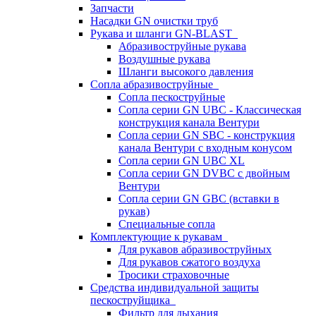
Запчасти
Насадки GN очистки труб
Рукава и шланги GN-BLAST
Абразивоструйные рукава
Воздушные рукава
Шланги высокого давления
Сопла абразивоструйные
Сопла пескоструйные
Сопла серии GN UBC - Классическая
конструкция канала Вентури
Сопла серии GN SBC - конструкция
канала Вентури c входным конусом
Сопла серии GN UBC XL
Сопла серии GN DVBC с двойным
Вентури
Сопла серии GN GBC (вставки в
рукав)
Специальные сопла
Комплектующие к рукавам
Для рукавов абразивоструйных
Для рукавов сжатого воздуха
Тросики страховочные
Средства индивидуальной защиты
пескоструйщика
Фильтр для дыхания