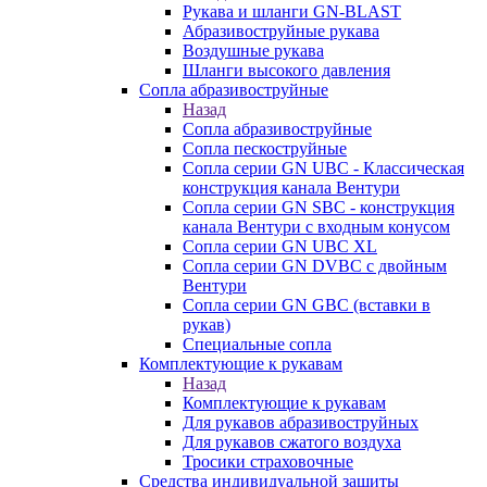
Рукава и шланги GN-BLAST
Абразивоструйные рукава
Воздушные рукава
Шланги высокого давления
Сопла абразивоструйные
Назад
Сопла абразивоструйные
Сопла пескоструйные
Сопла серии GN UBC - Классическая
конструкция канала Вентури
Сопла серии GN SBC - конструкция
канала Вентури c входным конусом
Сопла серии GN UBC XL
Сопла серии GN DVBC с двойным
Вентури
Сопла серии GN GBC (вставки в
рукав)
Специальные сопла
Комплектующие к рукавам
Назад
Комплектующие к рукавам
Для рукавов абразивоструйных
Для рукавов сжатого воздуха
Тросики страховочные
Средства индивидуальной защиты