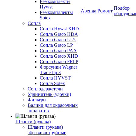
Ремкомплекты
Hywst
Подбор
Аренда
Ремонт
Ремкомпллекты
оборудова
Sotex
Сопла
Сопла Hywst XHD
Сопла Graco HDA
Сопла Graco LL5
Сопла Graco LP
Сопла Graco PAA
Сопла Graco XHD
Сопла Graco FFLP
Форсунки Wagner
TradeTip 3
Сопла HYVST
Сопла Sotex
Соплодержатели
Удлинитель (удочки)
Фильтры
Валики для окрасочных
аппаратов
Шланги (рукава)
Шланги (рукава)
абразивоструйные