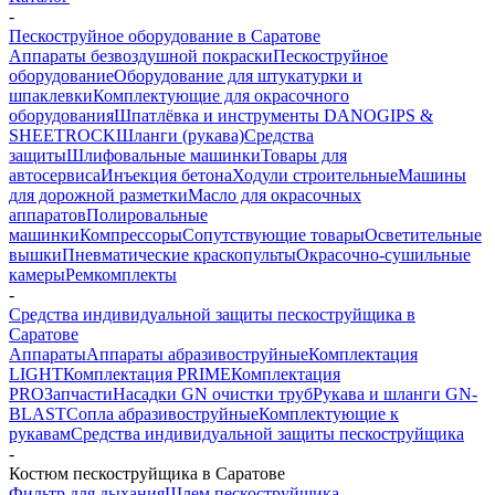
-
Пескоструйное оборудование в Саратове
Аппараты безвоздушной покраски
Пескоструйное
оборудование
Оборудование для штукатурки и
шпаклевки
Комплектующие для окрасочного
оборудования
Шпатлёвка и инструменты DANOGIPS &
SHEETROCK
Шланги (рукава)
Средства
защиты
Шлифовальные машинки
Товары для
автосервиса
Инъекция бетона
Ходули строительные
Машины
для дорожной разметки
Масло для окрасочных
аппаратов
Полировальные
машинки
Компрессоры
Сопутствующие товары
Осветительные
вышки
Пневматические краскопульты
Окрасочно-сушильные
камеры
Ремкомплекты
-
Средства индивидуальной защиты пескоструйщика в
Саратове
Аппараты
Аппараты абразивоструйные
Комплектация
LIGHT
Комплектация PRIME
Комплектация
PRO
Запчасти
Насадки GN очистки труб
Рукава и шланги GN-
BLAST
Сопла абразивоструйные
Комплектующие к
рукавам
Средства индивидуальной защиты пескоструйщика
-
Костюм пескоструйщика в Саратове
Фильтр для дыхания
Шлем пескоструйщика