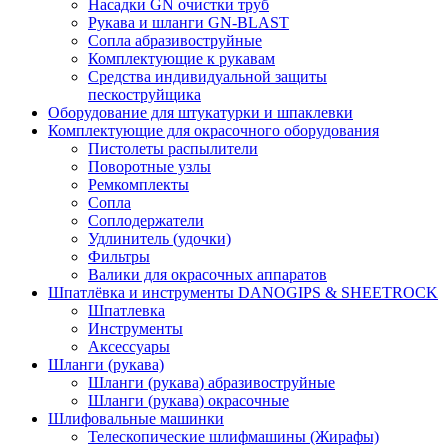
Насадки GN очистки труб
Рукава и шланги GN-BLAST
Сопла абразивоструйные
Комплектующие к рукавам
Средства индивидуальной защиты
пескоструйщика
Оборудование для штукатурки и шпаклевки
Комплектующие для окрасочного оборудования
Пистолеты распылители
Поворотные узлы
Ремкомплекты
Сопла
Соплодержатели
Удлинитель (удочки)
Фильтры
Валики для окрасочных аппаратов
Шпатлёвка и инструменты DANOGIPS & SHEETROCK
Шпатлевка
Инструменты
Аксессуары
Шланги (рукава)
Шланги (рукава) абразивоструйные
Шланги (рукава) окрасочные
Шлифовальные машинки
Телескопические шлифмашины (Жирафы)