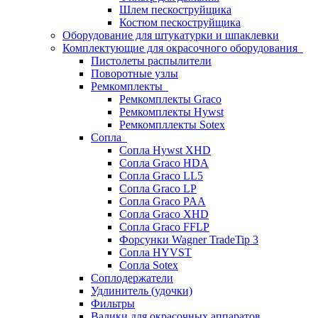
Шлем пескоструйщика
Костюм пескоструйщика
Оборудование для штукатурки и шпаклевки
Комплектующие для окрасочного оборудования
Пистолеты распылители
Поворотные узлы
Ремкомплекты
Ремкомплекты Graco
Ремкомплекты Hywst
Ремкомпллекты Sotex
Сопла
Сопла Hywst XHD
Сопла Graco HDA
Сопла Graco LL5
Сопла Graco LP
Сопла Graco PAA
Сопла Graco XHD
Сопла Graco FFLP
Форсунки Wagner TradeTip 3
Сопла HYVST
Сопла Sotex
Соплодержатели
Удлинитель (удочки)
Фильтры
Валики для окрасочных аппаратов