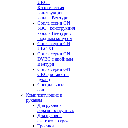
UBC -
Классическая
конструкция
канала Вентури
Сопла серии GN
SBC - конструкция
канала Вентури c
входным конусом
Сопла серии GN
UBC XL
Сопла серии GN
DVBC с двойным
Вентури
Сопла серии GN
GBC (вставки в
рукав)
Специальные
сопла
Комплектующие к
рукавам
Для рукавов
абразивоструйных
Для рукавов
сжатого воздуха
Тросики