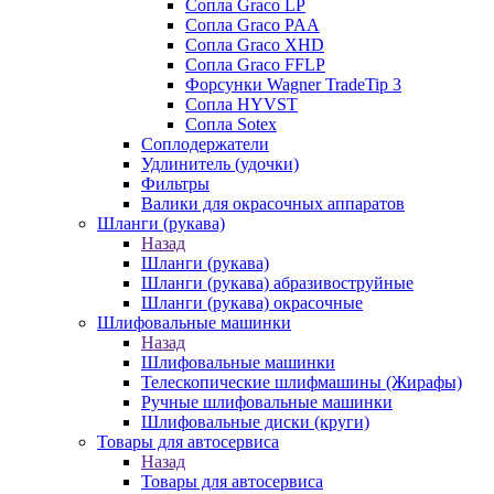
Сопла Graco LP
Сопла Graco PAA
Сопла Graco XHD
Сопла Graco FFLP
Форсунки Wagner TradeTip 3
Сопла HYVST
Сопла Sotex
Соплодержатели
Удлинитель (удочки)
Фильтры
Валики для окрасочных аппаратов
Шланги (рукава)
Назад
Шланги (рукава)
Шланги (рукава) абразивоструйные
Шланги (рукава) окрасочные
Шлифовальные машинки
Назад
Шлифовальные машинки
Телескопические шлифмашины (Жирафы)
Ручные шлифовальные машинки
Шлифовальные диски (круги)
Товары для автосервиса
Назад
Товары для автосервиса