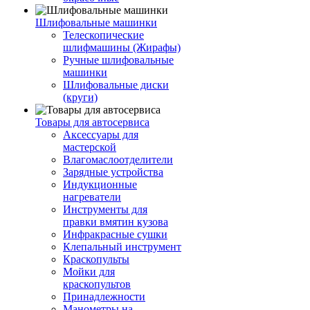
Шлифовальные машинки
Телескопические
шлифмашины (Жирафы)
Ручные шлифовальные
машинки
Шлифовальные диски
(круги)
Товары для автосервиса
Аксессуары для
мастерской
Влагомаслоотделители
Зарядные устройства
Индукционные
нагреватели
Инструменты для
правки вмятин кузова
Инфракрасные сушки
Клепальный инструмент
Краскопульты
Мойки для
краскопультов
Принадлежности
Манометры на