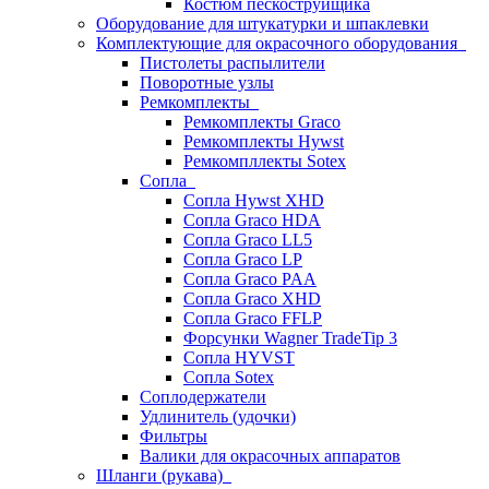
Костюм пескоструйщика
Оборудование для штукатурки и шпаклевки
Комплектующие для окрасочного оборудования
Пистолеты распылители
Поворотные узлы
Ремкомплекты
Ремкомплекты Graco
Ремкомплекты Hywst
Ремкомпллекты Sotex
Сопла
Сопла Hywst XHD
Сопла Graco HDA
Сопла Graco LL5
Сопла Graco LP
Сопла Graco PAA
Сопла Graco XHD
Сопла Graco FFLP
Форсунки Wagner TradeTip 3
Сопла HYVST
Сопла Sotex
Соплодержатели
Удлинитель (удочки)
Фильтры
Валики для окрасочных аппаратов
Шланги (рукава)