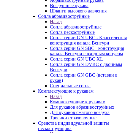
Абразивоструйные рукава
Воздушные рукава
Шланги высокого давления
Сопла абразивоструйные
Назад
Сопла абразивоструйные
Сопла пескоструйные
Сопла серии GN UBC - Классическая
конструкция канала Вентури
Сопла серии GN SBC - конструкция
канала Вентури c входным конусом
Сопла серии GN UBC XL
Сопла серии GN DVBC с двойным
Вентури
Сопла серии GN GBC (вставки в
рукав)
Специальные сопла
Комплектующие к рукавам
Назад
Комплектующие к рукавам
Для рукавов абразивоструйных
Для рукавов сжатого воздуха
Тросики страховочные
Средства индивидуальной защиты
пескоструйщика