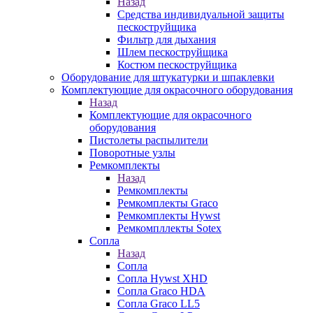
Назад
Средства индивидуальной защиты
пескоструйщика
Фильтр для дыхания
Шлем пескоструйщика
Костюм пескоструйщика
Оборудование для штукатурки и шпаклевки
Комплектующие для окрасочного оборудования
Назад
Комплектующие для окрасочного
оборудования
Пистолеты распылители
Поворотные узлы
Ремкомплекты
Назад
Ремкомплекты
Ремкомплекты Graco
Ремкомплекты Hywst
Ремкомпллекты Sotex
Сопла
Назад
Сопла
Сопла Hywst XHD
Сопла Graco HDA
Сопла Graco LL5