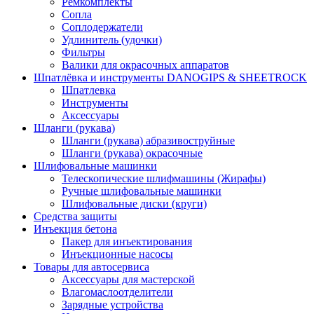
Ремкомплекты
Сопла
Соплодержатели
Удлинитель (удочки)
Фильтры
Валики для окрасочных аппаратов
Шпатлёвка и инструменты DANOGIPS & SHEETROCK
Шпатлевка
Инструменты
Аксессуары
Шланги (рукава)
Шланги (рукава) абразивоструйные
Шланги (рукава) окрасочные
Шлифовальные машинки
Телескопические шлифмашины (Жирафы)
Ручные шлифовальные машинки
Шлифовальные диски (круги)
Средства защиты
Инъекция бетона
Пакер для инъектирования
Инъекционные насосы
Товары для автосервиса
Аксессуары для мастерской
Влагомаслоотделители
Зарядные устройства