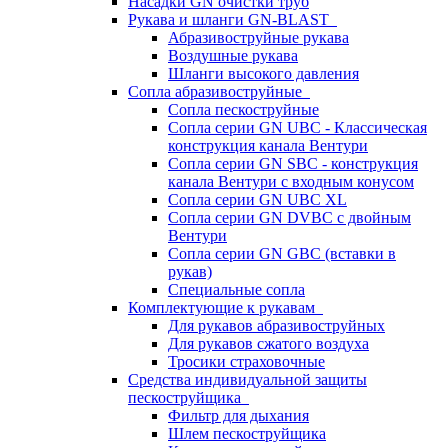
Насадки GN очистки труб
Рукава и шланги GN-BLAST
Абразивоструйные рукава
Воздушные рукава
Шланги высокого давления
Сопла абразивоструйные
Сопла пескоструйные
Сопла серии GN UBC - Классическая
конструкция канала Вентури
Сопла серии GN SBC - конструкция
канала Вентури c входным конусом
Сопла серии GN UBC XL
Сопла серии GN DVBC с двойным
Вентури
Сопла серии GN GBC (вставки в
рукав)
Специальные сопла
Комплектующие к рукавам
Для рукавов абразивоструйных
Для рукавов сжатого воздуха
Тросики страховочные
Средства индивидуальной защиты
пескоструйщика
Фильтр для дыхания
Шлем пескоструйщика