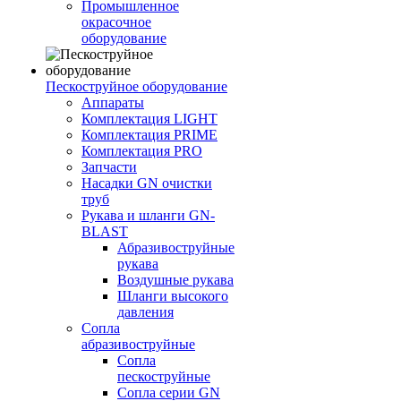
Промышленное
окрасочное
оборудование
Пескоструйное оборудование
Аппараты
Комплектация LIGHT
Комплектация PRIME
Комплектация PRO
Запчасти
Насадки GN очистки
труб
Рукава и шланги GN-
BLAST
Абразивоструйные
рукава
Воздушные рукава
Шланги высокого
давления
Сопла
абразивоструйные
Сопла
пескоструйные
Сопла серии GN