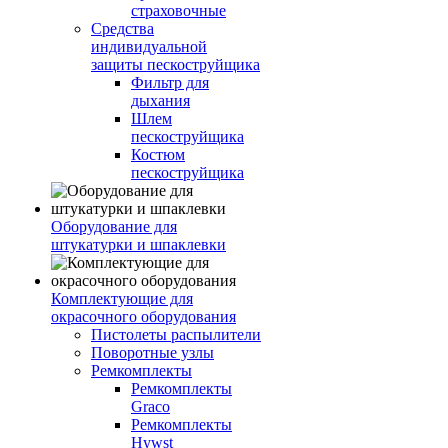
страховочные
Средства
индивидуальной
защиты пескоструйщика
Фильтр для
дыхания
Шлем
пескоструйщика
Костюм
пескоструйщика
Оборудование для
штукатурки и шпаклевки
Комплектующие для
окрасочного оборудования
Пистолеты распылители
Поворотные узлы
Ремкомплекты
Ремкомплекты
Graco
Ремкомплекты
Hywst