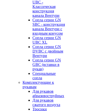
UBC -
Классическая
конструкция
канала Вентури
Сопла серии GN
SBC - конструкция
канала Вентури c
входным конусом
Сопла серии GN
UBC XL
Сопла серии GN
DVBC с двойным
Вентури
Сопла серии GN
GBC (вставки в
рукав)
Специальные
сопла
Комплектующие к
рукавам
Для рукавов
абразивоструйных
Для рукавов
сжатого воздуха
Тросики