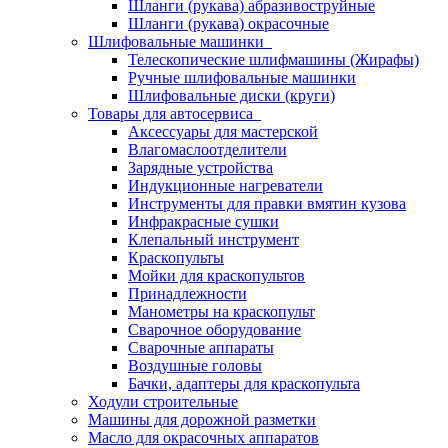
Шланги (рукава) абразивоструйные
Шланги (рукава) окрасочные
Шлифовальные машинки
Телескопические шлифмашины (Жирафы)
Ручные шлифовальные машинки
Шлифовальные диски (круги)
Товары для автосервиса
Аксессуары для мастерской
Влагомаслоотделители
Зарядные устройства
Индукционные нагреватели
Инструменты для правки вмятин кузова
Инфракрасные сушки
Клепальный инструмент
Краскопульты
Мойки для краскопультов
Принадлежности
Манометры на краскопульт
Сварочное оборудование
Сварочные аппараты
Воздушные головы
Бачки, адаптеры для краскопульта
Ходули строительные
Машины для дорожной разметки
Масло для окрасочных аппаратов