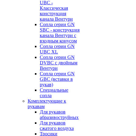
UBC -
Классическая
конструкция
канала Вентури
Сопла серии GN
SBC - конструкция
канала Вентури c
входным конусом
Сопла серии GN
UBC XL
Сопла серии GN
DVBC с двойным
Вентури
Сопла серии GN
GBC (вставки в
рукав)
Специальные
сопла
Комплектующие к
рукавам
Для рукавов
абразивоструйных
Для рукавов
сжатого воздуха
Тросики