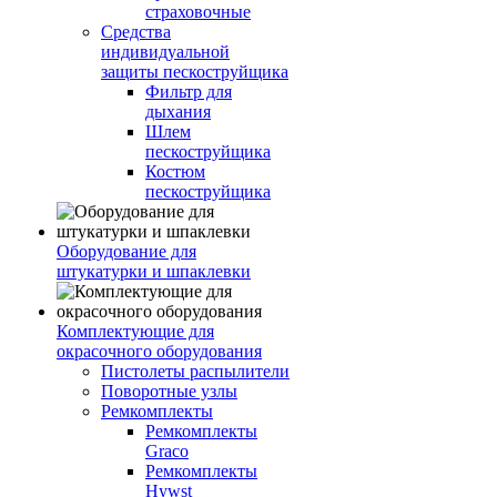
страховочные
Средства
индивидуальной
защиты пескоструйщика
Фильтр для
дыхания
Шлем
пескоструйщика
Костюм
пескоструйщика
Оборудование для
штукатурки и шпаклевки
Комплектующие для
окрасочного оборудования
Пистолеты распылители
Поворотные узлы
Ремкомплекты
Ремкомплекты
Graco
Ремкомплекты
Hywst