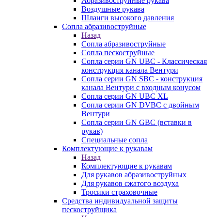
Абразивоструйные рукава
Воздушные рукава
Шланги высокого давления
Сопла абразивоструйные
Назад
Сопла абразивоструйные
Сопла пескоструйные
Сопла серии GN UBC - Классическая
конструкция канала Вентури
Сопла серии GN SBC - конструкция
канала Вентури c входным конусом
Сопла серии GN UBC XL
Сопла серии GN DVBC с двойным
Вентури
Сопла серии GN GBC (вставки в
рукав)
Специальные сопла
Комплектующие к рукавам
Назад
Комплектующие к рукавам
Для рукавов абразивоструйных
Для рукавов сжатого воздуха
Тросики страховочные
Средства индивидуальной защиты
пескоструйщика