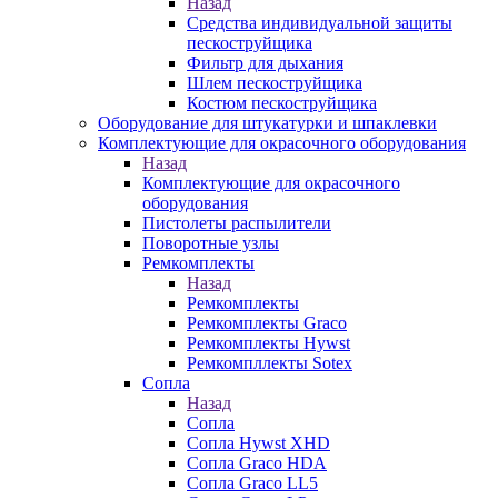
Назад
Средства индивидуальной защиты
пескоструйщика
Фильтр для дыхания
Шлем пескоструйщика
Костюм пескоструйщика
Оборудование для штукатурки и шпаклевки
Комплектующие для окрасочного оборудования
Назад
Комплектующие для окрасочного
оборудования
Пистолеты распылители
Поворотные узлы
Ремкомплекты
Назад
Ремкомплекты
Ремкомплекты Graco
Ремкомплекты Hywst
Ремкомпллекты Sotex
Сопла
Назад
Сопла
Сопла Hywst XHD
Сопла Graco HDA
Сопла Graco LL5