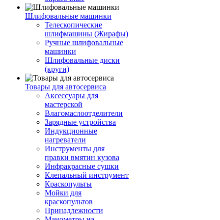
Шлифовальные машинки
Телескопические
шлифмашины (Жирафы)
Ручные шлифовальные
машинки
Шлифовальные диски
(круги)
Товары для автосервиса
Аксессуары для
мастерской
Влагомаслоотделители
Зарядные устройства
Индукционные
нагреватели
Инструменты для
правки вмятин кузова
Инфракрасные сушки
Клепальный инструмент
Краскопульты
Мойки для
краскопультов
Принадлежности
Манометры на