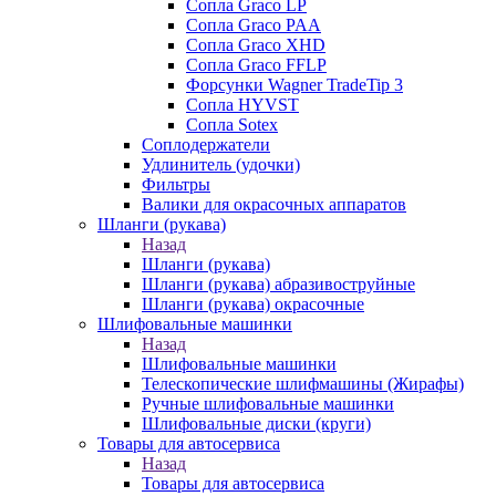
Сопла Graco LP
Сопла Graco PAA
Сопла Graco XHD
Сопла Graco FFLP
Форсунки Wagner TradeTip 3
Сопла HYVST
Сопла Sotex
Соплодержатели
Удлинитель (удочки)
Фильтры
Валики для окрасочных аппаратов
Шланги (рукава)
Назад
Шланги (рукава)
Шланги (рукава) абразивоструйные
Шланги (рукава) окрасочные
Шлифовальные машинки
Назад
Шлифовальные машинки
Телескопические шлифмашины (Жирафы)
Ручные шлифовальные машинки
Шлифовальные диски (круги)
Товары для автосервиса
Назад
Товары для автосервиса