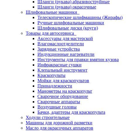
Шланги (рукава) абразивоструйные
Шланги (рукава) окрасочные
Шлифовальные машинки
Телескопические шлифмашины (Жирафы)
Ручные шлифовальные машинки
Шлифовальные диски (круги)
Товары для автосервиса
Аксессуары для мастерской
Влагомаслоотделители
Зарядные устройства
Индукционные нагреватели
Инструменты для правки вмятин кузова
Инфракрасные сушки
Клепальный инструмент
Краскопульты
Мойки для краскопультов
Принадлежности
Манометры на краскопульт
Сварочное оборудование
Сварочные аппараты
Воздушные головы
Бачки, адаптеры для краскопульта
Ходули строительные
Машины для дорожной разметки
Масло для окрасочных аппаратов