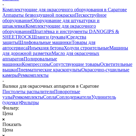
-
Комплектующие для окрасочного оборудования в Саратове
Аппараты безвоздушной покраски
Пескоструйное
оборудование
Оборудование для штукатурки и
шпаклевки
Комплектующие для окрасочного
оборудования
Шпатлёвка и инструменты DANOGIPS &
SHEETROCK
Шланги (рукава)
Средства
защиты
Шлифовальные машинки
Товары для
автосервиса
Инъекция бетона
Ходули строительные
Машины
для дорожной разметки
Масло для окрасочных
аппаратов
Полировальные
машинки
Компрессоры
Сопутствующие товары
Осветительные
вышки
Пневматические краскопульты
Окрасочно-сушильные
камеры
Ремкомплекты
-
Валики для окрасочных аппаратов в Саратове
Пистолеты распылители
Поворотные
узлы
Ремкомплекты
Сопла
Соплодержатели
Удлинитель
(удочки)
Фильтры
Фильтр:
Цена
Показать
Цена