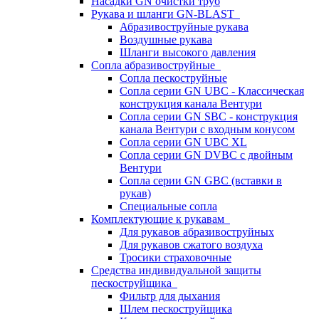
Насадки GN очистки труб
Рукава и шланги GN-BLAST
Абразивоструйные рукава
Воздушные рукава
Шланги высокого давления
Сопла абразивоструйные
Сопла пескоструйные
Сопла серии GN UBC - Классическая
конструкция канала Вентури
Сопла серии GN SBC - конструкция
канала Вентури c входным конусом
Сопла серии GN UBC XL
Сопла серии GN DVBC с двойным
Вентури
Сопла серии GN GBC (вставки в
рукав)
Специальные сопла
Комплектующие к рукавам
Для рукавов абразивоструйных
Для рукавов сжатого воздуха
Тросики страховочные
Средства индивидуальной защиты
пескоструйщика
Фильтр для дыхания
Шлем пескоструйщика