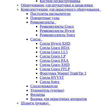
Костюм пескоструйщика
Оборудование для штукатурки и шпаклевки
Комплектующие для окрасочного оборудования
Пистолеты распылители
Поворотные узлы
Ремкомплекты
Ремкомплекты Graco
Ремкомплекты Hywst
Ремкомпллекты Sotex
Сопла
Сопла Hywst XHD
Сопла Graco HDA
Сопла Graco LL5
Сопла Graco LP
Сопла Graco PAA
Сопла Graco XHD
Сопла Graco FFLP
Форсунки Wagner TradeTip 3
Сопла HYVST
Сопла Sotex
Соплодержатели
Удлинитель (удочки)
Фильтры
Валики для окрасочных аппаратов
Шланги (рукава)