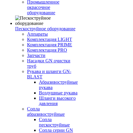
Промышленное
окрасочное
оборудование
Пескоструйное оборудование
Аппараты
Комплектация LIGHT
Комплектация PRIME
Комплектация PRO
Запчасти
Насадки GN очистки
труб
Рукава и шланги GN-
BLAST
Абразивоструйные
рукава
Воздушные рукава
Шланги высокого
давления
Сопла
абразивоструйные
Сопла
пескоструйные
Сопла серии GN