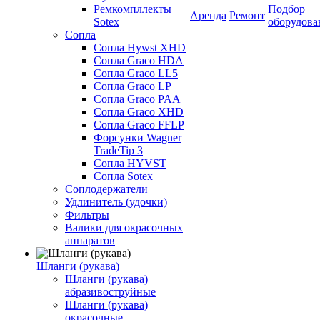
Ремкомпллекты
Подбор
Аренда
Ремонт
Sotex
оборудова
Сопла
Сопла Hywst XHD
Сопла Graco HDA
Сопла Graco LL5
Сопла Graco LP
Сопла Graco PAA
Сопла Graco XHD
Сопла Graco FFLP
Форсунки Wagner
TradeTip 3
Сопла HYVST
Сопла Sotex
Соплодержатели
Удлинитель (удочки)
Фильтры
Валики для окрасочных
аппаратов
Шланги (рукава)
Шланги (рукава)
абразивоструйные
Шланги (рукава)
окрасочные