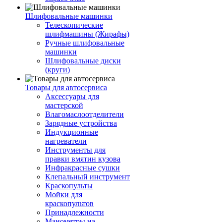
Шлифовальные машинки
Телескопические
шлифмашины (Жирафы)
Ручные шлифовальные
машинки
Шлифовальные диски
(круги)
Товары для автосервиса
Аксессуары для
мастерской
Влагомаслоотделители
Зарядные устройства
Индукционные
нагреватели
Инструменты для
правки вмятин кузова
Инфракрасные сушки
Клепальный инструмент
Краскопульты
Мойки для
краскопультов
Принадлежности
Манометры на