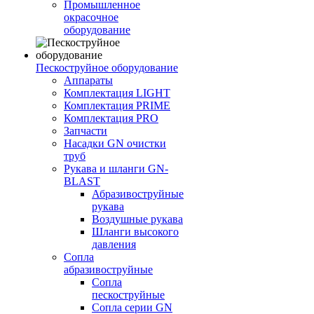
Промышленное
окрасочное
оборудование
Пескоструйное оборудование
Аппараты
Комплектация LIGHT
Комплектация PRIME
Комплектация PRO
Запчасти
Насадки GN очистки
труб
Рукава и шланги GN-
BLAST
Абразивоструйные
рукава
Воздушные рукава
Шланги высокого
давления
Сопла
абразивоструйные
Сопла
пескоструйные
Сопла серии GN