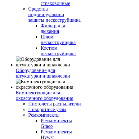
страховочные
Средства
индивидуальной
защиты пескоструйщика
Фильтр для
дыхания
Шлем
пескоструйщика
Костюм
пескоструйщика
Оборудование для
штукатурки и шпаклевки
Комплектующие для
окрасочного оборудования
Пистолеты распылители
Поворотные узлы
Ремкомплекты
Ремкомплекты
Graco
Ремкомплекты
Hywst