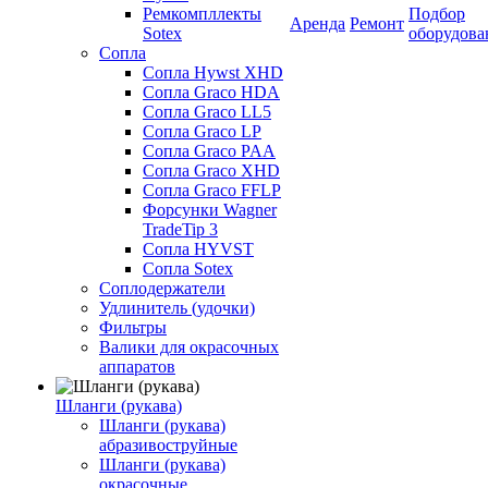
Ремкомпллекты
Подбор
Аренда
Ремонт
Sotex
оборудова
Сопла
Сопла Hywst XHD
Сопла Graco HDA
Сопла Graco LL5
Сопла Graco LP
Сопла Graco PAA
Сопла Graco XHD
Сопла Graco FFLP
Форсунки Wagner
TradeTip 3
Сопла HYVST
Сопла Sotex
Соплодержатели
Удлинитель (удочки)
Фильтры
Валики для окрасочных
аппаратов
Шланги (рукава)
Шланги (рукава)
абразивоструйные
Шланги (рукава)
окрасочные