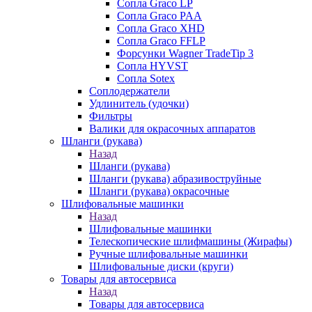
Сопла Graco LP
Сопла Graco PAA
Сопла Graco XHD
Сопла Graco FFLP
Форсунки Wagner TradeTip 3
Сопла HYVST
Сопла Sotex
Соплодержатели
Удлинитель (удочки)
Фильтры
Валики для окрасочных аппаратов
Шланги (рукава)
Назад
Шланги (рукава)
Шланги (рукава) абразивоструйные
Шланги (рукава) окрасочные
Шлифовальные машинки
Назад
Шлифовальные машинки
Телескопические шлифмашины (Жирафы)
Ручные шлифовальные машинки
Шлифовальные диски (круги)
Товары для автосервиса
Назад
Товары для автосервиса