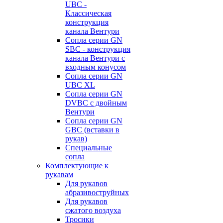
UBC -
Классическая
конструкция
канала Вентури
Сопла серии GN
SBC - конструкция
канала Вентури c
входным конусом
Сопла серии GN
UBC XL
Сопла серии GN
DVBC с двойным
Вентури
Сопла серии GN
GBC (вставки в
рукав)
Специальные
сопла
Комплектующие к
рукавам
Для рукавов
абразивоструйных
Для рукавов
сжатого воздуха
Тросики