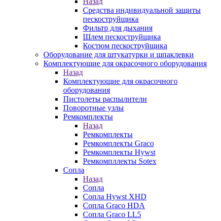
Назад
Средства индивидуальной защиты
пескоструйщика
Фильтр для дыхания
Шлем пескоструйщика
Костюм пескоструйщика
Оборудование для штукатурки и шпаклевки
Комплектующие для окрасочного оборудования
Назад
Комплектующие для окрасочного
оборудования
Пистолеты распылители
Поворотные узлы
Ремкомплекты
Назад
Ремкомплекты
Ремкомплекты Graco
Ремкомплекты Hywst
Ремкомпллекты Sotex
Сопла
Назад
Сопла
Сопла Hywst XHD
Сопла Graco HDA
Сопла Graco LL5