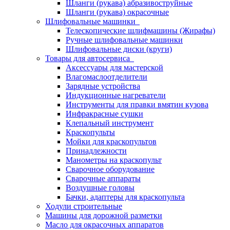
Шланги (рукава) абразивоструйные
Шланги (рукава) окрасочные
Шлифовальные машинки
Телескопические шлифмашины (Жирафы)
Ручные шлифовальные машинки
Шлифовальные диски (круги)
Товары для автосервиса
Аксессуары для мастерской
Влагомаслоотделители
Зарядные устройства
Индукционные нагреватели
Инструменты для правки вмятин кузова
Инфракрасные сушки
Клепальный инструмент
Краскопульты
Мойки для краскопультов
Принадлежности
Манометры на краскопульт
Сварочное оборудование
Сварочные аппараты
Воздушные головы
Бачки, адаптеры для краскопульта
Ходули строительные
Машины для дорожной разметки
Масло для окрасочных аппаратов