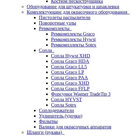
Костюм пескоструйщика
Оборудование для штукатурки и шпаклевки
Комплектующие для окрасочного оборудования
Пистолеты распылители
Поворотные узлы
Ремкомплекты
Ремкомплекты Graco
Ремкомплекты Hywst
Ремкомпллекты Sotex
Сопла
Сопла Hywst XHD
Сопла Graco HDA
Сопла Graco LL5
Сопла Graco LP
Сопла Graco PAA
Сопла Graco XHD
Сопла Graco FFLP
Форсунки Wagner TradeTip 3
Сопла HYVST
Сопла Sotex
Соплодержатели
Удлинитель (удочки)
Фильтры
Валики для окрасочных аппаратов
Шланги (рукава)