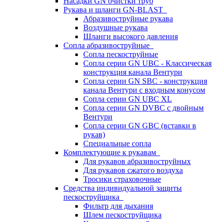
Насадки GN очистки труб
Рукава и шланги GN-BLAST
Абразивоструйные рукава
Воздушные рукава
Шланги высокого давления
Сопла абразивоструйные
Сопла пескоструйные
Сопла серии GN UBC - Классическая
конструкция канала Вентури
Сопла серии GN SBC - конструкция
канала Вентури c входным конусом
Сопла серии GN UBC XL
Сопла серии GN DVBC с двойным
Вентури
Сопла серии GN GBC (вставки в
рукав)
Специальные сопла
Комплектующие к рукавам
Для рукавов абразивоструйных
Для рукавов сжатого воздуха
Тросики страховочные
Средства индивидуальной защиты
пескоструйщика
Фильтр для дыхания
Шлем пескоструйщика