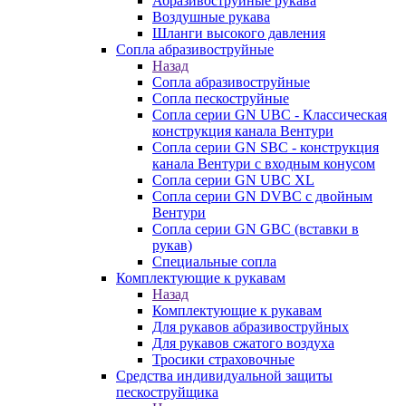
Абразивоструйные рукава
Воздушные рукава
Шланги высокого давления
Сопла абразивоструйные
Назад
Сопла абразивоструйные
Сопла пескоструйные
Сопла серии GN UBC - Классическая
конструкция канала Вентури
Сопла серии GN SBC - конструкция
канала Вентури c входным конусом
Сопла серии GN UBC XL
Сопла серии GN DVBC с двойным
Вентури
Сопла серии GN GBC (вставки в
рукав)
Специальные сопла
Комплектующие к рукавам
Назад
Комплектующие к рукавам
Для рукавов абразивоструйных
Для рукавов сжатого воздуха
Тросики страховочные
Средства индивидуальной защиты
пескоструйщика