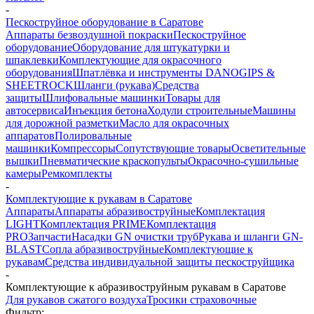
-
Пескоструйное оборудование в Саратове
Аппараты безвоздушной покраски
Пескоструйное
оборудование
Оборудование для штукатурки и
шпаклевки
Комплектующие для окрасочного
оборудования
Шпатлёвка и инструменты DANOGIPS &
SHEETROCK
Шланги (рукава)
Средства
защиты
Шлифовальные машинки
Товары для
автосервиса
Инъекция бетона
Ходули строительные
Машины
для дорожной разметки
Масло для окрасочных
аппаратов
Полировальные
машинки
Компрессоры
Сопутствующие товары
Осветительные
вышки
Пневматические краскопульты
Окрасочно-сушильные
камеры
Ремкомплекты
-
Комплектующие к рукавам в Саратове
Аппараты
Аппараты абразивоструйные
Комплектация
LIGHT
Комплектация PRIME
Комплектация
PRO
Запчасти
Насадки GN очистки труб
Рукава и шланги GN-
BLAST
Сопла абразивоструйные
Комплектующие к
рукавам
Средства индивидуальной защиты пескоструйщика
-
Комплектующие к абразивоструйным рукавам в Саратове
Для рукавов сжатого воздуха
Тросики страховочные
Фильтр: