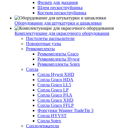
Фильтр для дыхания
Шлем пескоструйщика
Костюм пескоструйщика
Оборудование для штукатурки и шпаклевки
Комплектующие для окрасочного оборудования
Пистолеты распылители
Поворотные узлы
Ремкомплекты
Ремкомплекты Graco
Ремкомплекты Hywst
Ремкомпллекты Sotex
Сопла
Сопла Hywst XHD
Сопла Graco HDA
Сопла Graco LL5
Сопла Graco LP
Сопла Graco PAA
Сопла Graco XHD
Сопла Graco FFLP
Форсунки Wagner TradeTip 3
Сопла HYVST
Сопла Sotex
Соплодержатели