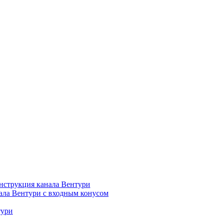
нструкция канала Вентури
ала Вентури c входным конусом
тури