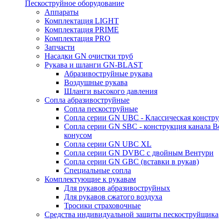
Пескоструйное оборудование
Аппараты
Комплектация LIGHT
Комплектация PRIME
Комплектация PRO
Запчасти
Насадки GN очистки труб
Рукава и шланги GN-BLAST
Абразивоструйные рукава
Воздушные рукава
Шланги высокого давления
Сопла абразивоструйные
Сопла пескоструйные
Сопла серии GN UBC - Классическая констру
Сопла серии GN SBC - конструкция канала В
конусом
Сопла серии GN UBC XL
Сопла серии GN DVBC с двойным Вентури
Сопла серии GN GBC (вставки в рукав)
Специальные сопла
Комплектующие к рукавам
Для рукавов абразивоструйных
Для рукавов сжатого воздуха
Тросики страховочные
Средства индивидуальной защиты пескоструйщика