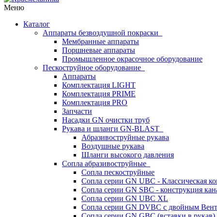
Меню
Каталог
Аппараты безвоздушной покраски
Мембранные аппараты
Поршневые аппараты
Промышленное окрасочное оборудование
Пескоструйное оборудование
Аппараты
Комплектация LIGHT
Комплектация PRIME
Комплектация PRO
Запчасти
Насадки GN очистки труб
Рукава и шланги GN-BLAST
Абразивоструйные рукава
Воздушные рукава
Шланги высокого давления
Сопла абразивоструйные
Сопла пескоструйные
Сопла серии GN UBC - Классическая ко
Сопла серии GN SBC - конструкция кан
Сопла серии GN UBC XL
Сопла серии GN DVBC с двойным Вен
Сопла серии GN GBC (вставки в рукав)