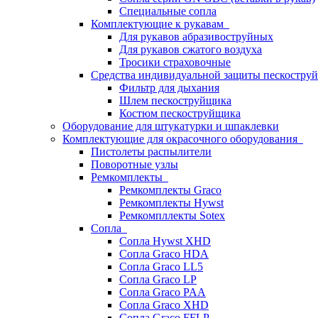
Специальные сопла
Комплектующие к рукавам
Для рукавов абразивоструйных
Для рукавов сжатого воздуха
Тросики страховочные
Средства индивидуальной защиты пескостр
Фильтр для дыхания
Шлем пескоструйщика
Костюм пескоструйщика
Оборудование для штукатурки и шпаклевки
Комплектующие для окрасочного оборудования
Пистолеты распылители
Поворотные узлы
Ремкомплекты
Ремкомплекты Graco
Ремкомплекты Hywst
Ремкомпллекты Sotex
Сопла
Сопла Hywst XHD
Сопла Graco HDA
Сопла Graco LL5
Сопла Graco LP
Сопла Graco PAA
Сопла Graco XHD
Сопла Graco FFLP