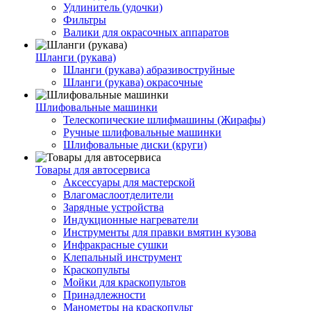
Удлинитель (удочки)
Фильтры
Валики для окрасочных аппаратов
Шланги (рукава)
Шланги (рукава) абразивоструйные
Шланги (рукава) окрасочные
Шлифовальные машинки
Телескопические шлифмашины (Жирафы)
Ручные шлифовальные машинки
Шлифовальные диски (круги)
Товары для автосервиса
Аксессуары для мастерской
Влагомаслоотделители
Зарядные устройства
Индукционные нагреватели
Инструменты для правки вмятин кузова
Инфракрасные сушки
Клепальный инструмент
Краскопульты
Мойки для краскопультов
Принадлежности
Манометры на краскопульт