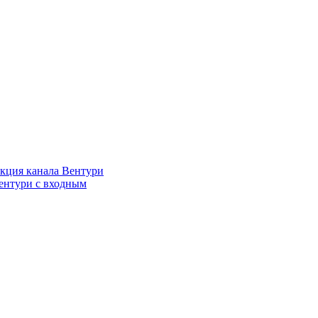
кция канала Вентури
ентури c входным