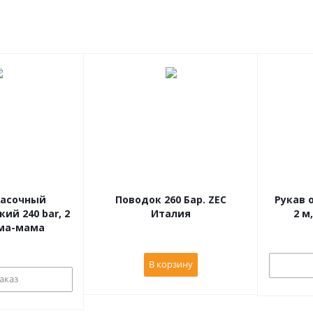
расочный
Поводок 260 Бар. ZEC
Рукав окр
ий 240 bar, 2
Италия
/4 мама-мама
В корзину
аказ