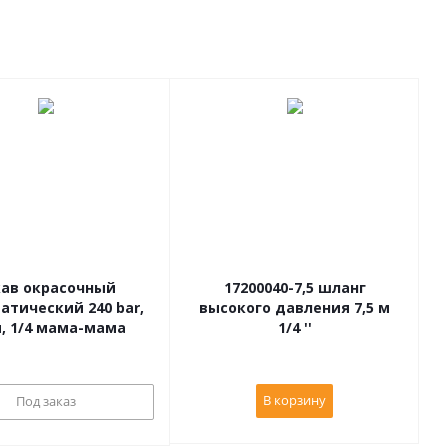
кав окрасочный
17200040-7,5 шланг
атический 240 bar,
высокого давления 7,5 м
7.5 м, 1/4 мама-мама
1/4 ''
В корзину
Под заказ