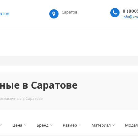
8 (800
Саратов
атов
info@kr
ные в Саратове
 окрасочные в Саратове
Цена
Бренд
Размер
Материал
Модел