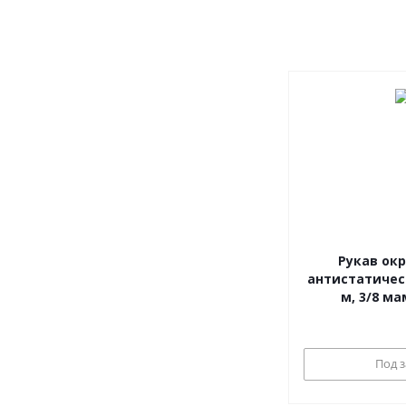
Рукав ок
антистатическ
м, 3
Под з