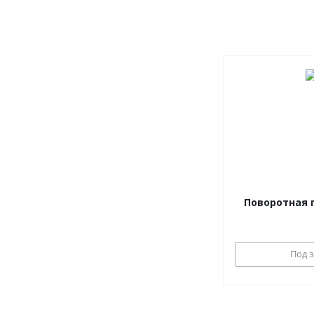
Поворотная г
Под з