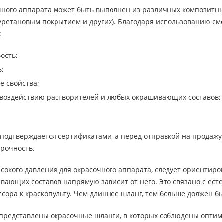
чного аппарата может быть выполнен из различных композитны
уретановым покрытием и других). Благодаря использованию с
:
ость;
ь;
е свойства;
 воздействию растворителей и любых окрашивающих составов;
 подтверждается сертификатами, а перед отправкой на продажу
прочность.
окого давления для окрасочного аппарата, следует ориентирова
вающих составов напрямую зависит от него. Это связано с ест
ссора к краскопульту. Чем длиннее шланг, тем больше должен б
 представлены окрасочные шланги, в которых соблюдены опти