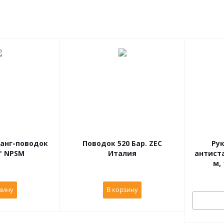
ланг-поводок
Поводок 520 Бар. ZEC
Ру
'' NPSM
Италия
антиста
зину
В корзину