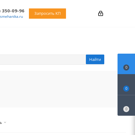
) 350-09-96
Запросить КП
asmehanika.ru
Найти
0
0
0
ь