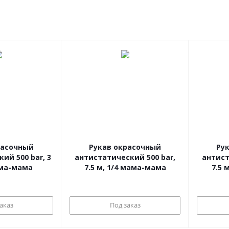
расочный
Рукав окрасочный
Ру
ий 500 bar, 3
антистатический 500 bar,
антист
/8 мама-мама
7.5 м, 1/4 мама-мама
аказ
Под заказ