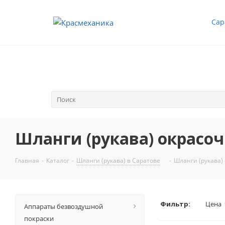
Сар
Шланги (рукава) окрасоч
Главная
-
Каталог
-
Шланги (рукава) в Саратове
-
Шланги (рукава)
Фильтр:
Цена
Аппараты безвоздушной
покраски