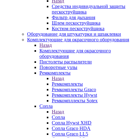
Назад
Средства индивидуальной защиты
пескоструйщика
Фильтр для дыхания
Шлем пескоструйщика
Костюм пескоструйщика
Оборудование для штукатурки и шпаклевки
Комплектующие для окрасочного оборудования
Назад
Комплектующие для окрасочного
оборудования
Пистолеты распылители
Поворотные узлы
Ремкомплекты
Назад
Ремкомплекты
Ремкомплекты Graco
Ремкомплекты Hywst
Ремкомпллекты Sotex
Сопла
Назад
Сопла
Сопла Hywst XHD
Сопла Graco HDA
Сопла Graco LL5