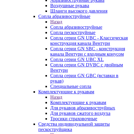
Абразивоструйные рукава
Воздушные рукава
Шланги высокого давления
Сопла абразивоструйные
Назад
Сопла абразивоструйные
Сопла пескоструйные
Сопла серии GN UBC - Классическая
конструкция канала Вентури
Сопла серии GN SBC - конструкция
канала Вентури c входным конусом
Сопла серии GN UBC XL
Сопла серии GN DVBC с двойным
Вентури
Сопла серии GN GBC (вставки в
рукав)
Специальные сопла
Комплектующие к рукавам
Назад
Комплектующие к рукавам
Для рукавов абразивоструйных
Для рукавов сжатого воздуха
Тросики страховочные
Средства индивидуальной защиты
пескоструйщика