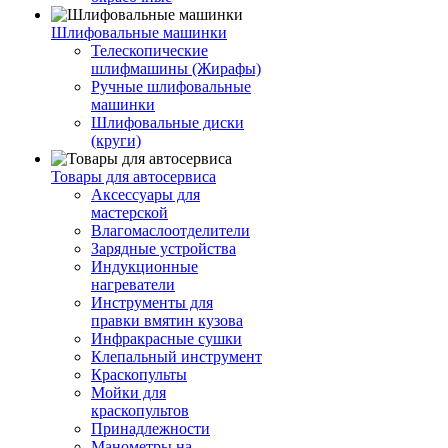
Шлифовальные машинки
Телескопические
шлифмашины (Жирафы)
Ручные шлифовальные
машинки
Шлифовальные диски
(круги)
Товары для автосервиса
Аксессуары для
мастерской
Влагомаслоотделители
Зарядные устройства
Индукционные
нагреватели
Инструменты для
правки вмятин кузова
Инфракрасные сушки
Клепальный инструмент
Краскопульты
Мойки для
краскопультов
Принадлежности
Манометры на