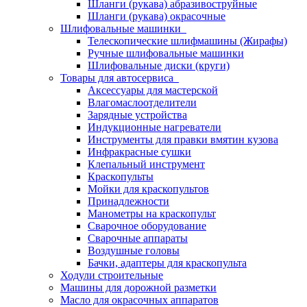
Шланги (рукава) абразивоструйные
Шланги (рукава) окрасочные
Шлифовальные машинки
Телескопические шлифмашины (Жирафы)
Ручные шлифовальные машинки
Шлифовальные диски (круги)
Товары для автосервиса
Аксессуары для мастерской
Влагомаслоотделители
Зарядные устройства
Индукционные нагреватели
Инструменты для правки вмятин кузова
Инфракрасные сушки
Клепальный инструмент
Краскопульты
Мойки для краскопультов
Принадлежности
Манометры на краскопульт
Сварочное оборудование
Сварочные аппараты
Воздушные головы
Бачки, адаптеры для краскопульта
Ходули строительные
Машины для дорожной разметки
Масло для окрасочных аппаратов