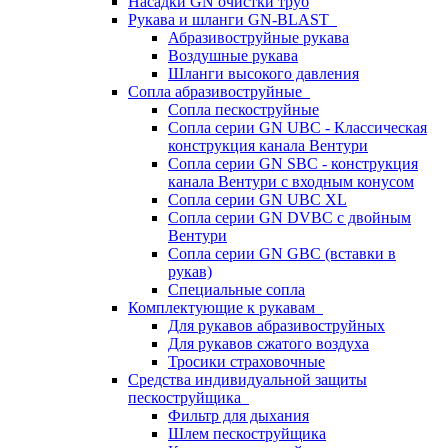
Насадки GN очистки труб
Рукава и шланги GN-BLAST
Абразивоструйные рукава
Воздушные рукава
Шланги высокого давления
Сопла абразивоструйные
Сопла пескоструйные
Сопла серии GN UBC - Классическая
конструкция канала Вентури
Сопла серии GN SBC - конструкция
канала Вентури c входным конусом
Сопла серии GN UBC XL
Сопла серии GN DVBC с двойным
Вентури
Сопла серии GN GBC (вставки в
рукав)
Специальные сопла
Комплектующие к рукавам
Для рукавов абразивоструйных
Для рукавов сжатого воздуха
Тросики страховочные
Средства индивидуальной защиты
пескоструйщика
Фильтр для дыхания
Шлем пескоструйщика