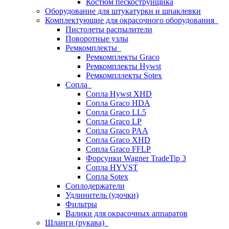
Костюм пескоструйщика
Оборудование для штукатурки и шпаклевки
Комплектующие для окрасочного оборудования
Пистолеты распылители
Поворотные узлы
Ремкомплекты
Ремкомплекты Graco
Ремкомплекты Hywst
Ремкомпллекты Sotex
Сопла
Сопла Hywst XHD
Сопла Graco HDA
Сопла Graco LL5
Сопла Graco LP
Сопла Graco PAA
Сопла Graco XHD
Сопла Graco FFLP
Форсунки Wagner TradeTip 3
Сопла HYVST
Сопла Sotex
Соплодержатели
Удлинитель (удочки)
Фильтры
Валики для окрасочных аппаратов
Шланги (рукава)