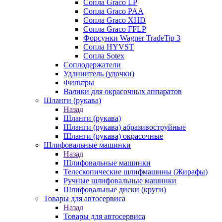
Сопла Graco LP
Сопла Graco PAA
Сопла Graco XHD
Сопла Graco FFLP
Форсунки Wagner TradeTip 3
Сопла HYVST
Сопла Sotex
Соплодержатели
Удлинитель (удочки)
Фильтры
Валики для окрасочных аппаратов
Шланги (рукава)
Назад
Шланги (рукава)
Шланги (рукава) абразивоструйные
Шланги (рукава) окрасочные
Шлифовальные машинки
Назад
Шлифовальные машинки
Телескопические шлифмашины (Жирафы)
Ручные шлифовальные машинки
Шлифовальные диски (круги)
Товары для автосервиса
Назад
Товары для автосервиса