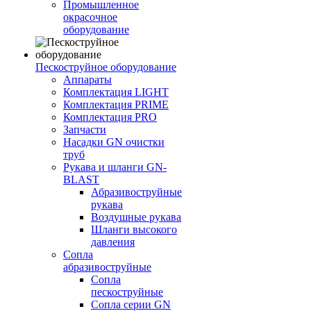
Промышленное
окрасочное
оборудование
Пескоструйное оборудование
Аппараты
Комплектация LIGHT
Комплектация PRIME
Комплектация PRO
Запчасти
Насадки GN очистки
труб
Рукава и шланги GN-
BLAST
Абразивоструйные
рукава
Воздушные рукава
Шланги высокого
давления
Сопла
абразивоструйные
Сопла
пескоструйные
Сопла серии GN