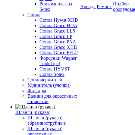
Ремкомпллекты
Подбор
Аренда
Ремонт
Sotex
оборудова
Сопла
Сопла Hywst XHD
Сопла Graco HDA
Сопла Graco LL5
Сопла Graco LP
Сопла Graco PAA
Сопла Graco XHD
Сопла Graco FFLP
Форсунки Wagner
TradeTip 3
Сопла HYVST
Сопла Sotex
Соплодержатели
Удлинитель (удочки)
Фильтры
Валики для окрасочных
аппаратов
Шланги (рукава)
Шланги (рукава)
абразивоструйные
Шланги (рукава)
окрасочные