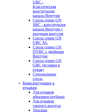
UBC -
Классическая
конструкция
канала Вентури
Сопла серии GN
SBC - конструкция
канала Вентури c
входным конусом
Сопла серии GN
UBC XL
Сопла серии GN
DVBC с двойным
Вентури
Сопла серии GN
GBC (вставки в
рукав)
Специальные
сопла
Комплектующие к
рукавам
Для рукавов
абразивоструйных
Для рукавов
сжатого воздуха
Тросики