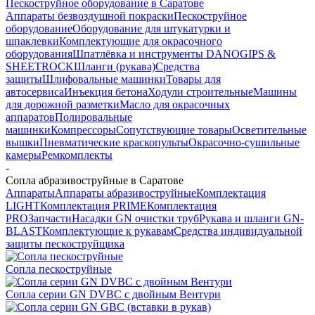
Пескоструйное оборудование в Саратове
Аппараты безвоздушной покраски
Пескоструйное
оборудование
Оборудование для штукатурки и
шпаклевки
Комплектующие для окрасочного
оборудования
Шпатлёвка и инструменты DANOGIPS &
SHEETROCK
Шланги (рукава)
Средства
защиты
Шлифовальные машинки
Товары для
автосервиса
Инъекция бетона
Ходули строительные
Машины
для дорожной разметки
Масло для окрасочных
аппаратов
Полировальные
машинки
Компрессоры
Сопутствующие товары
Осветительные
вышки
Пневматические краскопульты
Окрасочно-сушильные
камеры
Ремкомплекты
-
Сопла абразивоструйные в Саратове
Аппараты
Аппараты абразивоструйные
Комплектация
LIGHT
Комплектация PRIME
Комплектация
PRO
Запчасти
Насадки GN очистки труб
Рукава и шланги GN-
BLAST
Комплектующие к рукавам
Средства индивидуальной
защиты пескоструйщика
Сопла пескоструйные
Сопла серии GN DVBC с двойным Вентури