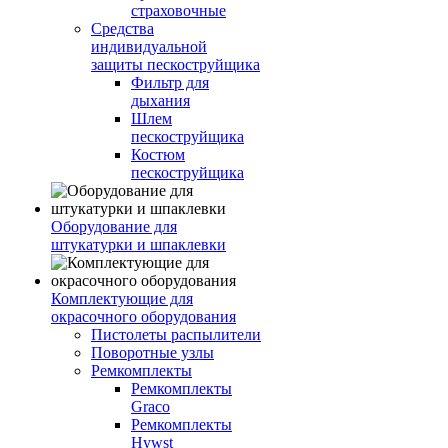
страховочные
Средства
индивидуальной
защиты пескоструйщика
Фильтр для
дыхания
Шлем
пескоструйщика
Костюм
пескоструйщика
Оборудование для
штукатурки и шпаклевки
Комплектующие для
окрасочного оборудования
Пистолеты распылители
Поворотные узлы
Ремкомплекты
Ремкомплекты
Graco
Ремкомплекты
Hywst