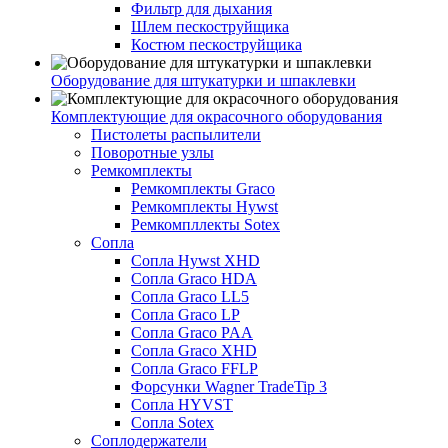
Фильтр для дыхания
Шлем пескоструйщика
Костюм пескоструйщика
Оборудование для штукатурки и шпаклевки
Комплектующие для окрасочного оборудования
Пистолеты распылители
Поворотные узлы
Ремкомплекты
Ремкомплекты Graco
Ремкомплекты Hywst
Ремкомпллекты Sotex
Сопла
Сопла Hywst XHD
Сопла Graco HDA
Сопла Graco LL5
Сопла Graco LP
Сопла Graco PAA
Сопла Graco XHD
Сопла Graco FFLP
Форсунки Wagner TradeTip 3
Сопла HYVST
Сопла Sotex
Соплодержатели