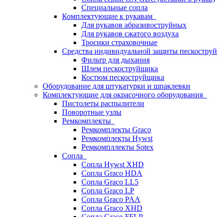
Специальные сопла
Комплектующие к рукавам
Для рукавов абразивоструйных
Для рукавов сжатого воздуха
Тросики страховочные
Средства индивидуальной защиты пескостр
Фильтр для дыхания
Шлем пескоструйщика
Костюм пескоструйщика
Оборудование для штукатурки и шпаклевки
Комплектующие для окрасочного оборудования
Пистолеты распылители
Поворотные узлы
Ремкомплекты
Ремкомплекты Graco
Ремкомплекты Hywst
Ремкомпллекты Sotex
Сопла
Сопла Hywst XHD
Сопла Graco HDA
Сопла Graco LL5
Сопла Graco LP
Сопла Graco PAA
Сопла Graco XHD
Сопла Graco FFLP