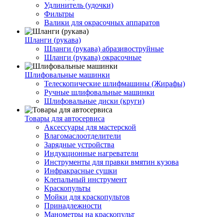
Удлинитель (удочки)
Фильтры
Валики для окрасочных аппаратов
Шланги (рукава)
Шланги (рукава) абразивоструйные
Шланги (рукава) окрасочные
Шлифовальные машинки
Телескопические шлифмашины (Жирафы)
Ручные шлифовальные машинки
Шлифовальные диски (круги)
Товары для автосервиса
Аксессуары для мастерской
Влагомаслоотделители
Зарядные устройства
Индукционные нагреватели
Инструменты для правки вмятин кузова
Инфракрасные сушки
Клепальный инструмент
Краскопульты
Мойки для краскопультов
Принадлежности
Манометры на краскопульт