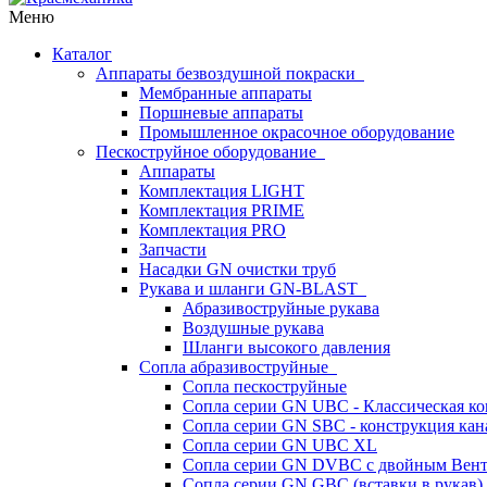
Меню
Каталог
Аппараты безвоздушной покраски
Мембранные аппараты
Поршневые аппараты
Промышленное окрасочное оборудование
Пескоструйное оборудование
Аппараты
Комплектация LIGHT
Комплектация PRIME
Комплектация PRO
Запчасти
Насадки GN очистки труб
Рукава и шланги GN-BLAST
Абразивоструйные рукава
Воздушные рукава
Шланги высокого давления
Сопла абразивоструйные
Сопла пескоструйные
Сопла серии GN UBC - Классическая ко
Сопла серии GN SBC - конструкция кан
Сопла серии GN UBC XL
Сопла серии GN DVBC с двойным Вен
Сопла серии GN GBC (вставки в рукав)