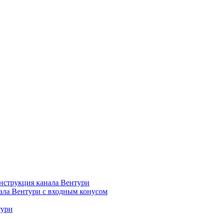
нструкция канала Вентури
ала Вентури c входным конусом
тури