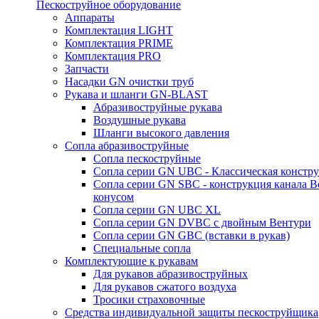
Пескоструйное оборудование
Аппараты
Комплектация LIGHT
Комплектация PRIME
Комплектация PRO
Запчасти
Насадки GN очистки труб
Рукава и шланги GN-BLAST
Абразивоструйные рукава
Воздушные рукава
Шланги высокого давления
Сопла абразивоструйные
Сопла пескоструйные
Сопла серии GN UBC - Классическая констру
Сопла серии GN SBC - конструкция канала В
конусом
Сопла серии GN UBC XL
Сопла серии GN DVBC с двойным Вентури
Сопла серии GN GBC (вставки в рукав)
Специальные сопла
Комплектующие к рукавам
Для рукавов абразивоструйных
Для рукавов сжатого воздуха
Тросики страховочные
Средства индивидуальной защиты пескоструйщика