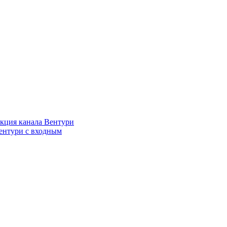
кция канала Вентури
ентури c входным