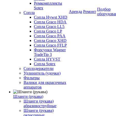
Ремкомпллекты
Sotex
Подбор
Аренда
Ремонт
Сопла
оборудова
Сопла Hywst XHD
Сопла Graco HDA
Сопла Graco LL5
Сопла Graco LP
Сопла Graco PAA
Сопла Graco XHD
Сопла Graco FFLP
Форсунки Wagner
TradeTip 3
Сопла HYVST
Сопла Sotex
Соплодержатели
Удлинитель (удочки)
Фильтры
Валики для окрасочных
аппаратов
Шланги (рукава)
Шланги (рукава)
абразивоструйные
Шланги (рукава)
окрасочные