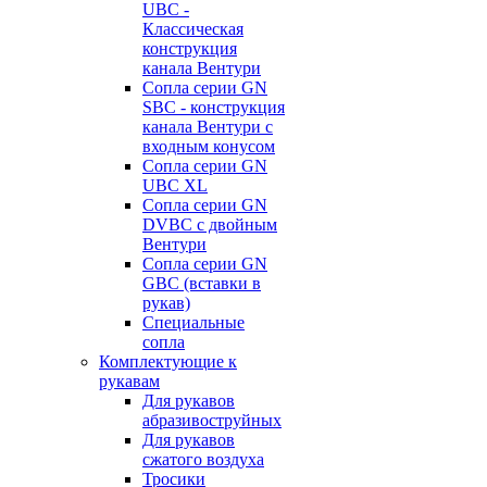
UBC -
Классическая
конструкция
канала Вентури
Сопла серии GN
SBC - конструкция
канала Вентури c
входным конусом
Сопла серии GN
UBC XL
Сопла серии GN
DVBC с двойным
Вентури
Сопла серии GN
GBC (вставки в
рукав)
Специальные
сопла
Комплектующие к
рукавам
Для рукавов
абразивоструйных
Для рукавов
сжатого воздуха
Тросики