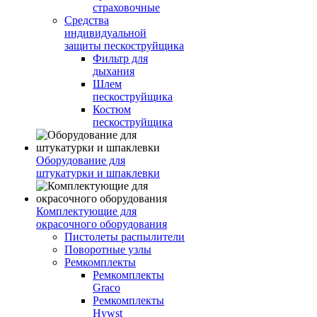
страховочные
Средства
индивидуальной
защиты пескоструйщика
Фильтр для
дыхания
Шлем
пескоструйщика
Костюм
пескоструйщика
Оборудование для
штукатурки и шпаклевки
Комплектующие для
окрасочного оборудования
Пистолеты распылители
Поворотные узлы
Ремкомплекты
Ремкомплекты
Graco
Ремкомплекты
Hywst