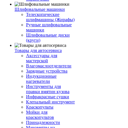
Шлифовальные машинки
Телескопические
шлифмашины (Жирафы)
Ручные шлифовальные
машинки
Шлифовальные диски
(круги)
Товары для автосервиса
Аксессуары для
мастерской
Влагомаслоотделители
Зарядные устройства
Индукционные
нагреватели
Инструменты для
правки вмятин кузова
Инфракрасные сушки
Клепальный инструмент
Краскопульты
Мойки для
краскопультов
Принадлежности
Манометры на