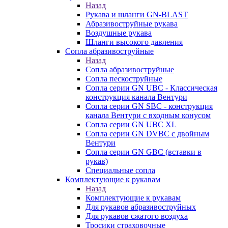
Назад
Рукава и шланги GN-BLAST
Абразивоструйные рукава
Воздушные рукава
Шланги высокого давления
Сопла абразивоструйные
Назад
Сопла абразивоструйные
Сопла пескоструйные
Сопла серии GN UBC - Классическая
конструкция канала Вентури
Сопла серии GN SBC - конструкция
канала Вентури c входным конусом
Сопла серии GN UBC XL
Сопла серии GN DVBC с двойным
Вентури
Сопла серии GN GBC (вставки в
рукав)
Специальные сопла
Комплектующие к рукавам
Назад
Комплектующие к рукавам
Для рукавов абразивоструйных
Для рукавов сжатого воздуха
Тросики страховочные