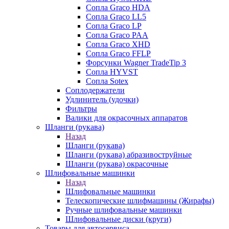
Сопла Graco HDA
Сопла Graco LL5
Сопла Graco LP
Сопла Graco PAA
Сопла Graco XHD
Сопла Graco FFLP
Форсунки Wagner TradeTip 3
Сопла HYVST
Сопла Sotex
Соплодержатели
Удлинитель (удочки)
Фильтры
Валики для окрасочных аппаратов
Шланги (рукава)
Назад
Шланги (рукава)
Шланги (рукава) абразивоструйные
Шланги (рукава) окрасочные
Шлифовальные машинки
Назад
Шлифовальные машинки
Телескопические шлифмашины (Жирафы)
Ручные шлифовальные машинки
Шлифовальные диски (круги)
Товары для автосервиса