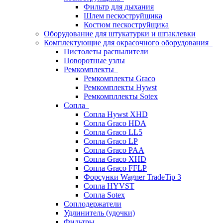
Фильтр для дыхания
Шлем пескоструйщика
Костюм пескоструйщика
Оборудование для штукатурки и шпаклевки
Комплектующие для окрасочного оборудования
Пистолеты распылители
Поворотные узлы
Ремкомплекты
Ремкомплекты Graco
Ремкомплекты Hywst
Ремкомпллекты Sotex
Сопла
Сопла Hywst XHD
Сопла Graco HDA
Сопла Graco LL5
Сопла Graco LP
Сопла Graco PAA
Сопла Graco XHD
Сопла Graco FFLP
Форсунки Wagner TradeTip 3
Сопла HYVST
Сопла Sotex
Соплодержатели
Удлинитель (удочки)
Фильтры