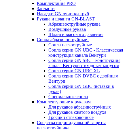
Комплектация PRO
Запчасти
Насадки GN очистки труб
Рукава и шланги GN-BLAST
Абразивоструйные рукава
Воздушные рукава
Шланги высокого давления
Сопла абразивоструйные
Сопла пескоструйные
Сопла серии GN UBC - Классическая
конструкция канала Вентури
Сопла серии GN SBC - конструкция
канала Вентури c входным конусом
Сопла серии GN UBC XL
Сопла серии GN DVBC с двойным
Вентури
Сопла серии GN GBC (вставки в
рукав)
Специальные сопла
Комплектующие к рукавам
Для рукавов абразивоструйных
Для рукавов сжатого воздуха
Тросики страховочные
Средства индивидуальной защиты
пескоструйщика