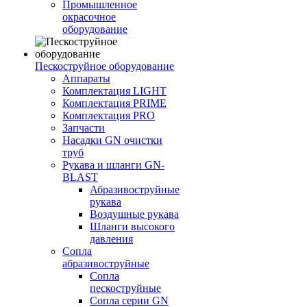
Промышленное
окрасочное
оборудование
Пескоструйное оборудование
Аппараты
Комплектация LIGHT
Комплектация PRIME
Комплектация PRO
Запчасти
Насадки GN очистки
труб
Рукава и шланги GN-
BLAST
Абразивоструйные
рукава
Воздушные рукава
Шланги высокого
давления
Сопла
абразивоструйные
Сопла
пескоструйные
Сопла серии GN