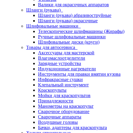
Валики для окрасочных аппаратов
Шланги (рукава)
Шланги (рукава) абразивоструйные
Шланги (рукава) окрасочные
Шлифовальные машинки
Телескопические шлифмашины (Жирафы)
Ручные шлифовальные машинки
Шлифовальные диски (круги)
Товары для автосервиса
Аксессуары для мастерской
Влагомаслоотделители
Зарядные устройства
Индукционные нагреватели
Инструменты для правки вмятин кузова
Инфракрасные сушки
Клепальный инструмент
Краскопульты
Мойки для краскопультов
Принадлежности
Манометры на краскопульт
Сварочное оборудование
Сварочные аппараты
Воздушные головы
Бачки, адаптеры для краскопульта
Ходули строительные