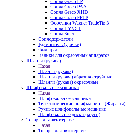
Сопла Graco LP
Сопла Graco PAA
Сопла Graco XHD
Сопла Graco FFLP
Форсунки Wagner TradeTip 3
Сопла HYVST
Сопла Sotex
Соплодержатели
Удлинитель (удочки)
Фильтры
Валики для окрасочных аппаратов
Шланги (рукава)
Назад
Шланги (рукава)
Шланги (рукава) абразивоструйные
Шланги (рукава) окрасочные
Шлифовальные машинки
Назад
Шлифовальные машинки
Телескопические шлифмашины (Жирафы)
Ручные шлифовальные машинки
Шлифовальные диски (круги)
Товары для автосервиса
Назад
Товары для автосервиса