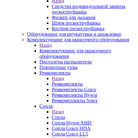
Назад
Средства индивидуальной защиты
пескоструйщика
Фильтр для дыхания
Шлем пескоструйщика
Костюм пескоструйщика
Оборудование для штукатурки и шпаклевки
Комплектующие для окрасочного оборудования
Назад
Комплектующие для окрасочного
оборудования
Пистолеты распылители
Поворотные узлы
Ремкомплекты
Назад
Ремкомплекты
Ремкомплекты Graco
Ремкомплекты Hywst
Ремкомпллекты Sotex
Сопла
Назад
Сопла
Сопла Hywst XHD
Сопла Graco HDA
Сопла Graco LL5