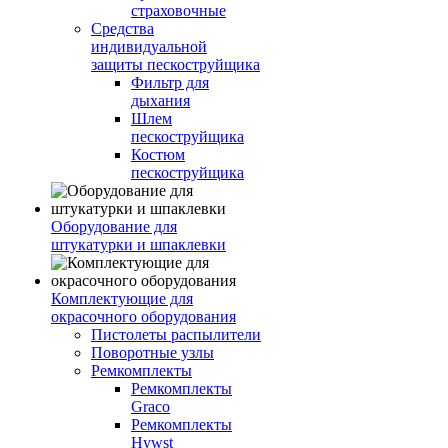
страховочные
Средства
индивидуальной
защиты пескоструйщика
Фильтр для
дыхания
Шлем
пескоструйщика
Костюм
пескоструйщика
Оборудование для
штукатурки и шпаклевки
Комплектующие для
окрасочного оборудования
Пистолеты распылители
Поворотные узлы
Ремкомплекты
Ремкомплекты
Graco
Ремкомплекты
Hywst