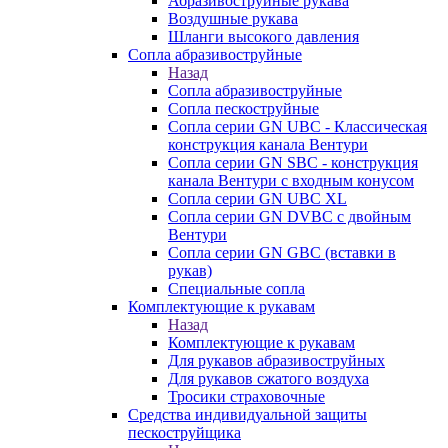
Абразивоструйные рукава
Воздушные рукава
Шланги высокого давления
Сопла абразивоструйные
Назад
Сопла абразивоструйные
Сопла пескоструйные
Сопла серии GN UBC - Классическая
конструкция канала Вентури
Сопла серии GN SBC - конструкция
канала Вентури c входным конусом
Сопла серии GN UBC XL
Сопла серии GN DVBC с двойным
Вентури
Сопла серии GN GBC (вставки в
рукав)
Специальные сопла
Комплектующие к рукавам
Назад
Комплектующие к рукавам
Для рукавов абразивоструйных
Для рукавов сжатого воздуха
Тросики страховочные
Средства индивидуальной защиты
пескоструйщика