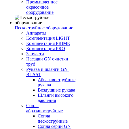
Промышленное
окрасочное
оборудование
Пескоструйное оборудование
Аппараты
Комплектация LIGHT
Комплектация PRIME
Комплектация PRO
Запчасти
Насадки GN очистки
труб
Рукава и шланги GN-
BLAST
Абразивоструйные
рукава
Воздушные рукава
Шланги высокого
давления
Сопла
абразивоструйные
Сопла
пескоструйные
Сопла серии GN