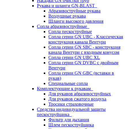
Насадки GN очистки труб
Рукава и шланги GN-BLAST
Абразивоструйные рукава
Воздушные рукава
Шланги высокого давления
Сопла абразивоструйные
Сопла пескоструйные
Сопла серии GN UBC - Классическая
конструкция канала Вентури
Сопла серии GN SBC - конструкция
канала Вентури c входным конусом
Сопла серии GN UBC XL
Сопла серии GN DVBC с двойным
Вентури
Сопла серии GN GBC (вставки в
рукав)
Специальные сопла
Комплектующие к рукавам
Для рукавов абразивоструйных
Для рукавов сжатого воздуха
Тросики страховочные
Средства индивидуальной защиты
пескоструйщика
Фильтр для дыхания
Шлем пескоструйщика