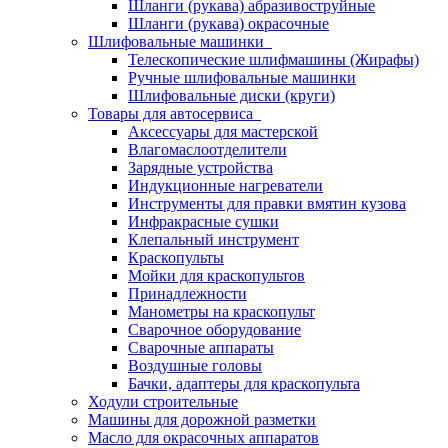
Шланги (рукава) абразивоструйные
Шланги (рукава) окрасочные
Шлифовальные машинки
Телескопические шлифмашины (Жирафы)
Ручные шлифовальные машинки
Шлифовальные диски (круги)
Товары для автосервиса
Аксессуары для мастерской
Влагомаслоотделители
Зарядные устройства
Индукционные нагреватели
Инструменты для правки вмятин кузова
Инфракрасные сушки
Клепальный инструмент
Краскопульты
Мойки для краскопультов
Принадлежности
Манометры на краскопульт
Сварочное оборудование
Сварочные аппараты
Воздушные головы
Бачки, адаптеры для краскопульта
Ходули строительные
Машины для дорожной разметки
Масло для окрасочных аппаратов