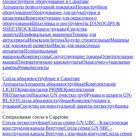
Пескоструйное оборудование в Саратове
Аппараты безвоздушной покраски
Пескоструйное
оборудование
Оборудование для штукатурки и
шпаклевки
Комплектующие для окрасочного
оборудования
Шпатлёвка и инструменты DANOGIPS &
SHEETROCK
Шланги (рукава)
Средства
защиты
Шлифовальные машинки
Товары для
автосервиса
Инъекция бетона
Ходули строительные
Машины
для дорожной разметки
Масло для окрасочных
аппаратов
Полировальные
машинки
Компрессоры
Сопутствующие товары
Осветительные
вышки
Пневматические краскопульты
Окрасочно-сушильные
камеры
Ремкомплекты
-
Сопла абразивоструйные в Саратове
Аппараты
Аппараты абразивоструйные
Комплектация
LIGHT
Комплектация PRIME
Комплектация
PRO
Запчасти
Насадки GN очистки труб
Рукава и шланги GN-
BLAST
Сопла абразивоструйные
Комплектующие к
рукавам
Средства индивидуальной защиты пескоструйщика
-
Специальные сопла в Саратове
Сопла пескоструйные
Сопла серии GN UBC - Классическая
конструкция канала Вентури
Сопла серии GN SBC -
конструкция канала Вентури c входным конусом
Сопла серии