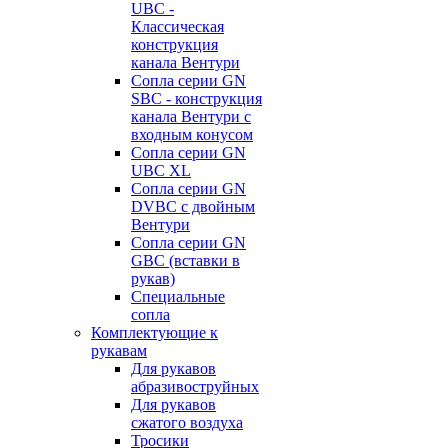
UBC -
Классическая
конструкция
канала Вентури
Сопла серии GN
SBC - конструкция
канала Вентури c
входным конусом
Сопла серии GN
UBC XL
Сопла серии GN
DVBC с двойным
Вентури
Сопла серии GN
GBC (вставки в
рукав)
Специальные
сопла
Комплектующие к
рукавам
Для рукавов
абразивоструйных
Для рукавов
сжатого воздуха
Тросики