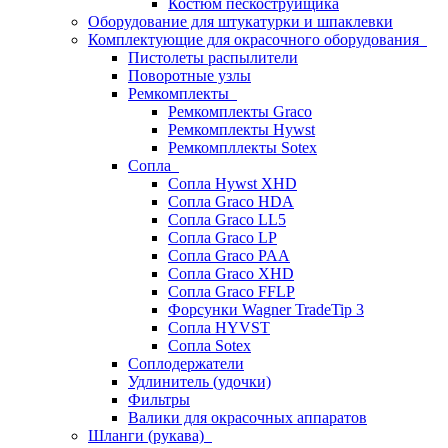
Костюм пескоструйщика
Оборудование для штукатурки и шпаклевки
Комплектующие для окрасочного оборудования
Пистолеты распылители
Поворотные узлы
Ремкомплекты
Ремкомплекты Graco
Ремкомплекты Hywst
Ремкомпллекты Sotex
Сопла
Сопла Hywst XHD
Сопла Graco HDA
Сопла Graco LL5
Сопла Graco LP
Сопла Graco PAA
Сопла Graco XHD
Сопла Graco FFLP
Форсунки Wagner TradeTip 3
Сопла HYVST
Сопла Sotex
Соплодержатели
Удлинитель (удочки)
Фильтры
Валики для окрасочных аппаратов
Шланги (рукава)