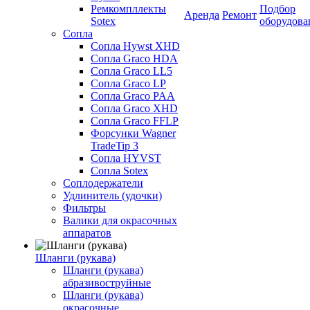
Ремкомпллекты
Подбор
Аренда
Ремонт
Sotex
оборудова
Сопла
Сопла Hywst XHD
Сопла Graco HDA
Сопла Graco LL5
Сопла Graco LP
Сопла Graco PAA
Сопла Graco XHD
Сопла Graco FFLP
Форсунки Wagner
TradeTip 3
Сопла HYVST
Сопла Sotex
Соплодержатели
Удлинитель (удочки)
Фильтры
Валики для окрасочных
аппаратов
Шланги (рукава)
Шланги (рукава)
абразивоструйные
Шланги (рукава)
окрасочные