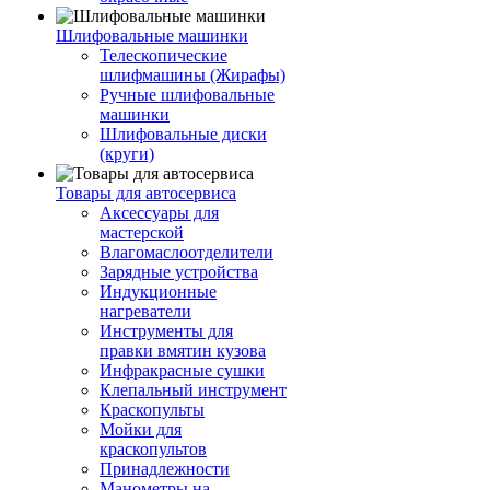
Шлифовальные машинки
Телескопические
шлифмашины (Жирафы)
Ручные шлифовальные
машинки
Шлифовальные диски
(круги)
Товары для автосервиса
Аксессуары для
мастерской
Влагомаслоотделители
Зарядные устройства
Индукционные
нагреватели
Инструменты для
правки вмятин кузова
Инфракрасные сушки
Клепальный инструмент
Краскопульты
Мойки для
краскопультов
Принадлежности
Манометры на