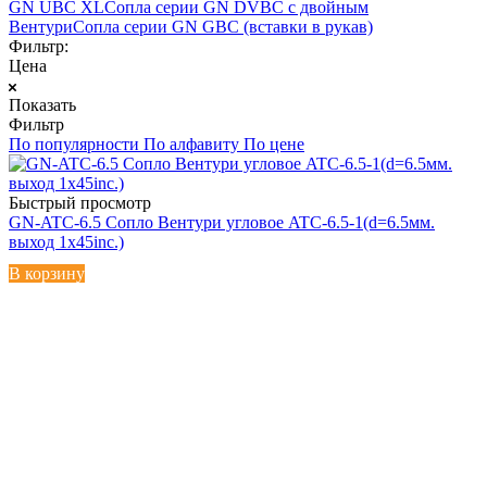
GN UBC XL
Сопла серии GN DVBC с двойным
Вентури
Сопла серии GN GBC (вставки в рукав)
Фильтр:
Цена
Показать
Фильтр
По популярности
По алфавиту
По цене
Быстрый просмотр
GN-ATC-6.5 Сопло Вентури угловое ATC-6.5-1(d=6.5мм.
выход 1х45inc.)
В корзину