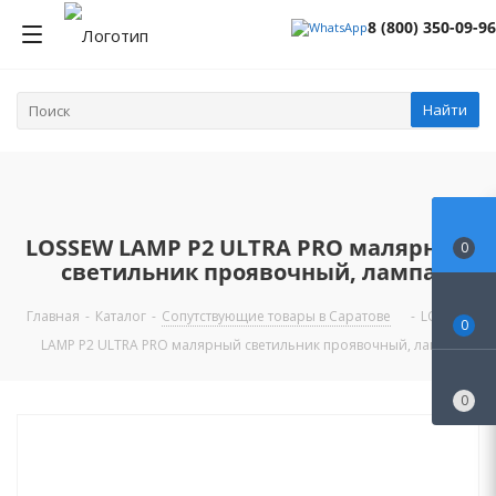
8 (800) 350-09-96
Найти
LOSSEW LAMP P2 ULTRA PRO малярный
0
светильник проявочный, лампа
Главная
-
Каталог
-
Сопутствующие товары в Саратове
-
LOSSEW
0
LAMP P2 ULTRA PRO малярный светильник проявочный, лампа
0