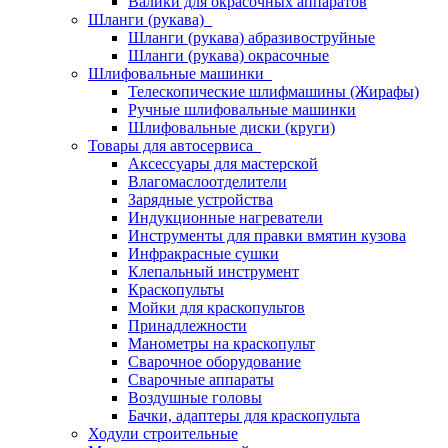
Валики для окрасочных аппаратов
Шланги (рукава)
Шланги (рукава) абразивоструйные
Шланги (рукава) окрасочные
Шлифовальные машинки
Телескопические шлифмашины (Жирафы)
Ручные шлифовальные машинки
Шлифовальные диски (круги)
Товары для автосервиса
Аксессуары для мастерской
Влагомаслоотделители
Зарядные устройства
Индукционные нагреватели
Инструменты для правки вмятин кузова
Инфракрасные сушки
Клепальный инструмент
Краскопульты
Мойки для краскопультов
Принадлежности
Манометры на краскопульт
Сварочное оборудование
Сварочные аппараты
Воздушные головы
Бачки, адаптеры для краскопульта
Ходули строительные