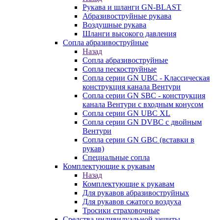
Рукава и шланги GN-BLAST
Абразивоструйные рукава
Воздушные рукава
Шланги высокого давления
Сопла абразивоструйные
Назад
Сопла абразивоструйные
Сопла пескоструйные
Сопла серии GN UBC - Классическая
конструкция канала Вентури
Сопла серии GN SBC - конструкция
канала Вентури c входным конусом
Сопла серии GN UBC XL
Сопла серии GN DVBC с двойным
Вентури
Сопла серии GN GBC (вставки в
рукав)
Специальные сопла
Комплектующие к рукавам
Назад
Комплектующие к рукавам
Для рукавов абразивоструйных
Для рукавов сжатого воздуха
Тросики страховочные
Средства индивидуальной защиты