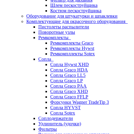
Шлем пескоструйщика
Костюм пескоструйщика
Оборудование для штукатурки и шпаклевки
Комплектующие для окрасочного оборудования
Пистолеты распылители
Поворотные узлы
Ремкомплекты
Ремкомплекты Graco
Ремкомплекты Hywst
Ремкомпллекты Sotex
Сопла
Сопла Hywst XHD
Сопла Graco HDA
Сопла Graco LL5
Сопла Graco LP
Сопла Graco PAA
Сопла Graco XHD
Сопла Graco FFLP
Форсунки Wagner TradeTip 3
Сопла HYVST
Сопла Sotex
Соплодержатели
Удлинитель (удочки)
Фильтры