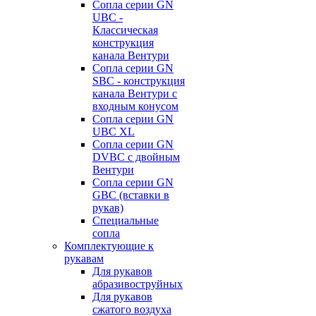
Сопла серии GN
UBC -
Классическая
конструкция
канала Вентури
Сопла серии GN
SBC - конструкция
канала Вентури c
входным конусом
Сопла серии GN
UBC XL
Сопла серии GN
DVBC с двойным
Вентури
Сопла серии GN
GBC (вставки в
рукав)
Специальные
сопла
Комплектующие к
рукавам
Для рукавов
абразивоструйных
Для рукавов
сжатого воздуха