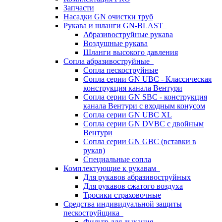
Запчасти
Насадки GN очистки труб
Рукава и шланги GN-BLAST
Абразивоструйные рукава
Воздушные рукава
Шланги высокого давления
Сопла абразивоструйные
Сопла пескоструйные
Сопла серии GN UBC - Классическая
конструкция канала Вентури
Сопла серии GN SBC - конструкция
канала Вентури c входным конусом
Сопла серии GN UBC XL
Сопла серии GN DVBC с двойным
Вентури
Сопла серии GN GBC (вставки в
рукав)
Специальные сопла
Комплектующие к рукавам
Для рукавов абразивоструйных
Для рукавов сжатого воздуха
Тросики страховочные
Средства индивидуальной защиты
пескоструйщика
Фильтр для дыхания