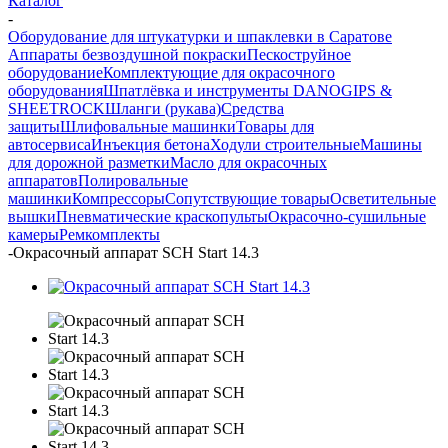
Каталог
-
Оборудование для штукатурки и шпаклевки в Саратове
Аппараты безвоздушной покраски
Пескоструйное
оборудование
Комплектующие для окрасочного
оборудования
Шпатлёвка и инструменты DANOGIPS &
SHEETROCK
Шланги (рукава)
Средства
защиты
Шлифовальные машинки
Товары для
автосервиса
Инъекция бетона
Ходули строительные
Машины
для дорожной разметки
Масло для окрасочных
аппаратов
Полировальные
машинки
Компрессоры
Сопутствующие товары
Осветительные
вышки
Пневматические краскопульты
Окрасочно-сушильные
камеры
Ремкомплекты
-
Окрасочный аппарат SCH Start 14.3