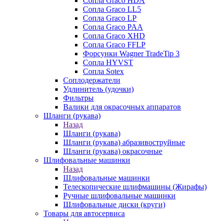
Сопла Graco HDA
Сопла Graco LL5
Сопла Graco LP
Сопла Graco PAA
Сопла Graco XHD
Сопла Graco FFLP
Форсунки Wagner TradeTip 3
Сопла HYVST
Сопла Sotex
Соплодержатели
Удлинитель (удочки)
Фильтры
Валики для окрасочных аппаратов
Шланги (рукава)
Назад
Шланги (рукава)
Шланги (рукава) абразивоструйные
Шланги (рукава) окрасочные
Шлифовальные машинки
Назад
Шлифовальные машинки
Телескопические шлифмашины (Жирафы)
Ручные шлифовальные машинки
Шлифовальные диски (круги)
Товары для автосервиса