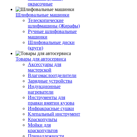
окрасочные
Шлифовальные машинки
Телескопические
шлифмашины (Жирафы)
Ручные шлифовальные
машинки
Шлифовальные диски
(круги)
Товары для автосервиса
Аксессуары для
мастерской
Влагомаслоотделители
Зарядные устройства
Индукционные
нагреватели
Инструменты для
правки вмятин кузова
Инфракрасные сушки
Клепальный инструмент
Краскопульты
Мойки для
краскопультов
Принадлежности