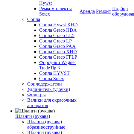
Hywst
Ремкомпллекты
Подбор
Аренда
Ремонт
Sotex
оборудова
Сопла
Сопла Hywst XHD
Сопла Graco HDA
Сопла Graco LL5
Сопла Graco LP
Сопла Graco PAA
Сопла Graco XHD
Сопла Graco FFLP
Форсунки Wagner
TradeTip 3
Сопла HYVST
Сопла Sotex
Соплодержатели
Удлинитель (удочки)
Фильтры
Валики для окрасочных
аппаратов
Шланги (рукава)
Шланги (рукава)
абразивоструйные
Шланги (рукава)