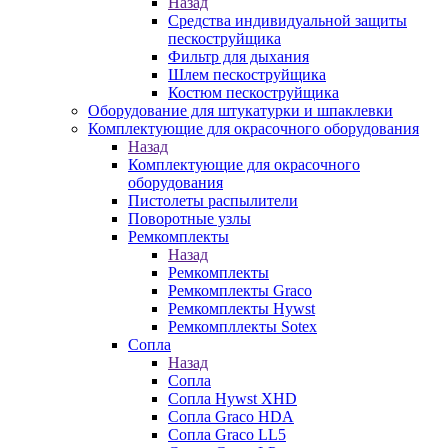
Назад
Средства индивидуальной защиты
пескоструйщика
Фильтр для дыхания
Шлем пескоструйщика
Костюм пескоструйщика
Оборудование для штукатурки и шпаклевки
Комплектующие для окрасочного оборудования
Назад
Комплектующие для окрасочного
оборудования
Пистолеты распылители
Поворотные узлы
Ремкомплекты
Назад
Ремкомплекты
Ремкомплекты Graco
Ремкомплекты Hywst
Ремкомпллекты Sotex
Сопла
Назад
Сопла
Сопла Hywst XHD
Сопла Graco HDA
Сопла Graco LL5