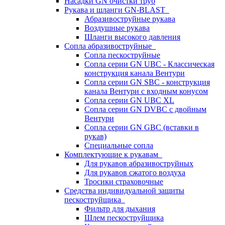
Насадки GN очистки труб
Рукава и шланги GN-BLAST
Абразивоструйные рукава
Воздушные рукава
Шланги высокого давления
Сопла абразивоструйные
Сопла пескоструйные
Сопла серии GN UBC - Классическая
конструкция канала Вентури
Сопла серии GN SBC - конструкция
канала Вентури c входным конусом
Сопла серии GN UBC XL
Сопла серии GN DVBC с двойным
Вентури
Сопла серии GN GBC (вставки в
рукав)
Специальные сопла
Комплектующие к рукавам
Для рукавов абразивоструйных
Для рукавов сжатого воздуха
Тросики страховочные
Средства индивидуальной защиты
пескоструйщика
Фильтр для дыхания
Шлем пескоструйщика