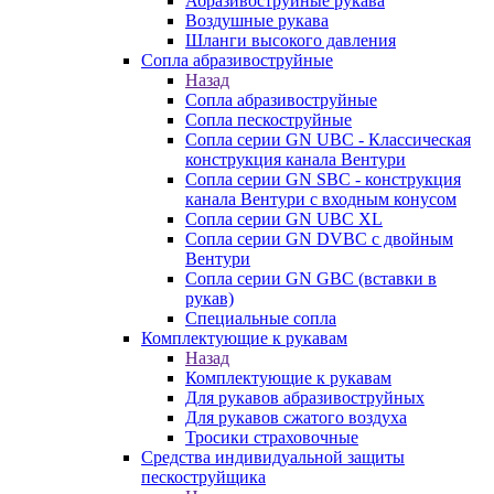
Абразивоструйные рукава
Воздушные рукава
Шланги высокого давления
Сопла абразивоструйные
Назад
Сопла абразивоструйные
Сопла пескоструйные
Сопла серии GN UBC - Классическая
конструкция канала Вентури
Сопла серии GN SBC - конструкция
канала Вентури c входным конусом
Сопла серии GN UBC XL
Сопла серии GN DVBC с двойным
Вентури
Сопла серии GN GBC (вставки в
рукав)
Специальные сопла
Комплектующие к рукавам
Назад
Комплектующие к рукавам
Для рукавов абразивоструйных
Для рукавов сжатого воздуха
Тросики страховочные
Средства индивидуальной защиты
пескоструйщика