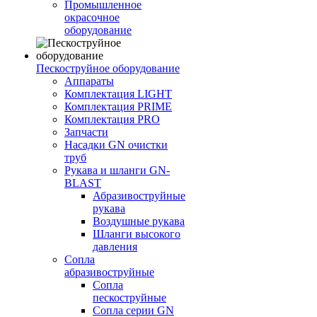
Промышленное
окрасочное
оборудование
Пескоструйное оборудование
Аппараты
Комплектация LIGHT
Комплектация PRIME
Комплектация PRO
Запчасти
Насадки GN очистки
труб
Рукава и шланги GN-
BLAST
Абразивоструйные
рукава
Воздушные рукава
Шланги высокого
давления
Сопла
абразивоструйные
Сопла
пескоструйные
Сопла серии GN