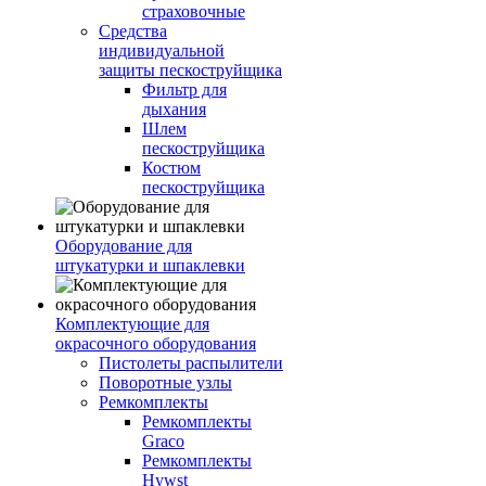
страховочные
Средства
индивидуальной
защиты пескоструйщика
Фильтр для
дыхания
Шлем
пескоструйщика
Костюм
пескоструйщика
Оборудование для
штукатурки и шпаклевки
Комплектующие для
окрасочного оборудования
Пистолеты распылители
Поворотные узлы
Ремкомплекты
Ремкомплекты
Graco
Ремкомплекты
Hywst