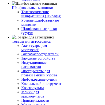
Шлифовальные машинки
Телескопические
шлифмашины (Жирафы)
Ручные шлифовальные
машинки
Шлифовальные диски
(круги)
Товары для автосервиса
Аксессуары для
мастерской
Влагомаслоотделители
Зарядные устройства
Индукционные
нагреватели
Инструменты для
правки вмятин кузова
Инфракрасные сушки
Клепальный инструмент
Краскопульты
Мойки для
краскопультов
Принадлежности
Манометры на