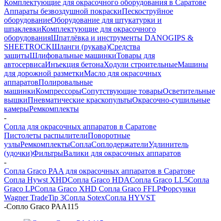
Комплектующие для окрасочного оборудования в Саратове
Аппараты безвоздушной покраски
Пескоструйное
оборудование
Оборудование для штукатурки и
шпаклевки
Комплектующие для окрасочного
оборудования
Шпатлёвка и инструменты DANOGIPS &
SHEETROCK
Шланги (рукава)
Средства
защиты
Шлифовальные машинки
Товары для
автосервиса
Инъекция бетона
Ходули строительные
Машины
для дорожной разметки
Масло для окрасочных
аппаратов
Полировальные
машинки
Компрессоры
Сопутствующие товары
Осветительные
вышки
Пневматические краскопульты
Окрасочно-сушильные
камеры
Ремкомплекты
-
Сопла для окрасочных аппаратов в Саратове
Пистолеты распылители
Поворотные
узлы
Ремкомплекты
Сопла
Соплодержатели
Удлинитель
(удочки)
Фильтры
Валики для окрасочных аппаратов
-
Сопла Graco PAA для окрасочных аппаратов в Саратове
Сопла Hywst XHD
Сопла Graco HDA
Сопла Graco LL5
Сопла
Graco LP
Сопла Graco XHD
Сопла Graco FFLP
Форсунки
Wagner TradeTip 3
Сопла Sotex
Сопла HYVST
-
Сопло Graco PAA115