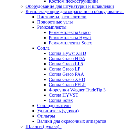
Костюм пескоструйщика
Оборудование для штукатурки и шпаклевки
Комплектующие для окрасочного оборудования
Пистолеты распылители
Поворотные узлы
Ремкомплекты
Ремкомплекты Graco
Ремкомплекты Hywst
Ремкомпллекты Sotex
Сопла
Сопла Hywst XHD
Сопла Graco HDA
Сопла Graco LL5
Сопла Graco LP
Сопла Graco PAA
Сопла Graco XHD
Сопла Graco FFLP
Форсунки Wagner TradeTip 3
Сопла HYVST
Сопла Sotex
Соплодержатели
Удлинитель (удочки)
Фильтры
Валики для окрасочных аппаратов
Шланги (рукава)