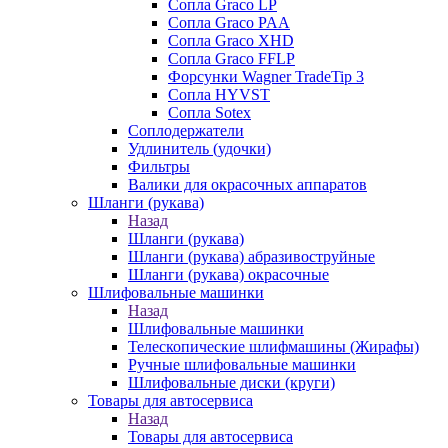
Сопла Graco LP
Сопла Graco PAA
Сопла Graco XHD
Сопла Graco FFLP
Форсунки Wagner TradeTip 3
Сопла HYVST
Сопла Sotex
Соплодержатели
Удлинитель (удочки)
Фильтры
Валики для окрасочных аппаратов
Шланги (рукава)
Назад
Шланги (рукава)
Шланги (рукава) абразивоструйные
Шланги (рукава) окрасочные
Шлифовальные машинки
Назад
Шлифовальные машинки
Телескопические шлифмашины (Жирафы)
Ручные шлифовальные машинки
Шлифовальные диски (круги)
Товары для автосервиса
Назад
Товары для автосервиса