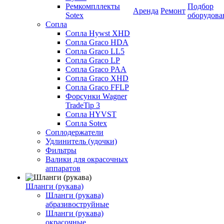
Ремкомпллекты
Подбор
Аренда
Ремонт
Sotex
оборудова
Сопла
Сопла Hywst XHD
Сопла Graco HDA
Сопла Graco LL5
Сопла Graco LP
Сопла Graco PAA
Сопла Graco XHD
Сопла Graco FFLP
Форсунки Wagner
TradeTip 3
Сопла HYVST
Сопла Sotex
Соплодержатели
Удлинитель (удочки)
Фильтры
Валики для окрасочных
аппаратов
Шланги (рукава)
Шланги (рукава)
абразивоструйные
Шланги (рукава)
окрасочные