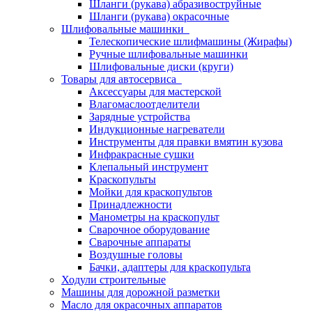
Шланги (рукава) абразивоструйные
Шланги (рукава) окрасочные
Шлифовальные машинки
Телескопические шлифмашины (Жирафы)
Ручные шлифовальные машинки
Шлифовальные диски (круги)
Товары для автосервиса
Аксессуары для мастерской
Влагомаслоотделители
Зарядные устройства
Индукционные нагреватели
Инструменты для правки вмятин кузова
Инфракрасные сушки
Клепальный инструмент
Краскопульты
Мойки для краскопультов
Принадлежности
Манометры на краскопульт
Сварочное оборудование
Сварочные аппараты
Воздушные головы
Бачки, адаптеры для краскопульта
Ходули строительные
Машины для дорожной разметки
Масло для окрасочных аппаратов