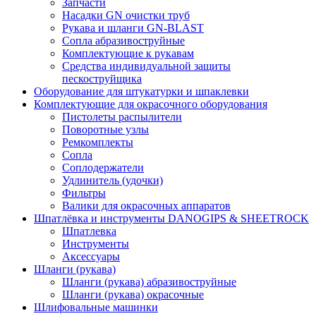
Запчасти
Насадки GN очистки труб
Рукава и шланги GN-BLAST
Сопла абразивоструйные
Комплектующие к рукавам
Средства индивидуальной защиты
пескоструйщика
Оборудование для штукатурки и шпаклевки
Комплектующие для окрасочного оборудования
Пистолеты распылители
Поворотные узлы
Ремкомплекты
Сопла
Соплодержатели
Удлинитель (удочки)
Фильтры
Валики для окрасочных аппаратов
Шпатлёвка и инструменты DANOGIPS & SHEETROCK
Шпатлевка
Инструменты
Аксессуары
Шланги (рукава)
Шланги (рукава) абразивоструйные
Шланги (рукава) окрасочные
Шлифовальные машинки