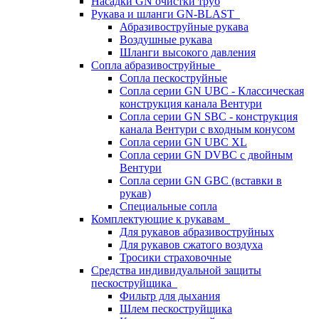
Насадки GN очистки труб
Рукава и шланги GN-BLAST
Абразивоструйные рукава
Воздушные рукава
Шланги высокого давления
Сопла абразивоструйные
Сопла пескоструйные
Сопла серии GN UBC - Классическая
конструкция канала Вентури
Сопла серии GN SBC - конструкция
канала Вентури c входным конусом
Сопла серии GN UBC XL
Сопла серии GN DVBC с двойным
Вентури
Сопла серии GN GBC (вставки в
рукав)
Специальные сопла
Комплектующие к рукавам
Для рукавов абразивоструйных
Для рукавов сжатого воздуха
Тросики страховочные
Средства индивидуальной защиты
пескоструйщика
Фильтр для дыхания
Шлем пескоструйщика