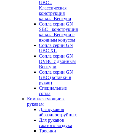
UBC -
Классическая
конструкция
канала Вентури
Сопла серии GN
SBC - конструкция
канала Вентури c
входным конусом
Сопла серии GN
UBC XL
Сопла серии GN
DVBC с двойным
Вентури
Сопла серии GN
GBC (вставки в
рукав)
Специальные
сопла
Комплектующие к
рукавам
Для рукавов
абразивоструйных
Для рукавов
сжатого воздуха
Тросики