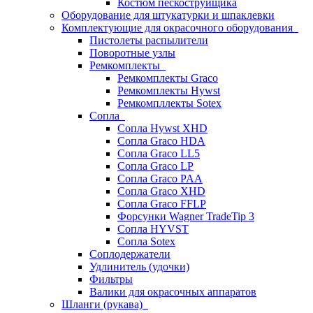
Костюм пескоструйщика
Оборудование для штукатурки и шпаклевки
Комплектующие для окрасочного оборудования
Пистолеты распылители
Поворотные узлы
Ремкомплекты
Ремкомплекты Graco
Ремкомплекты Hywst
Ремкомпллекты Sotex
Сопла
Сопла Hywst XHD
Сопла Graco HDA
Сопла Graco LL5
Сопла Graco LP
Сопла Graco PAA
Сопла Graco XHD
Сопла Graco FFLP
Форсунки Wagner TradeTip 3
Сопла HYVST
Сопла Sotex
Соплодержатели
Удлинитель (удочки)
Фильтры
Валики для окрасочных аппаратов
Шланги (рукава)