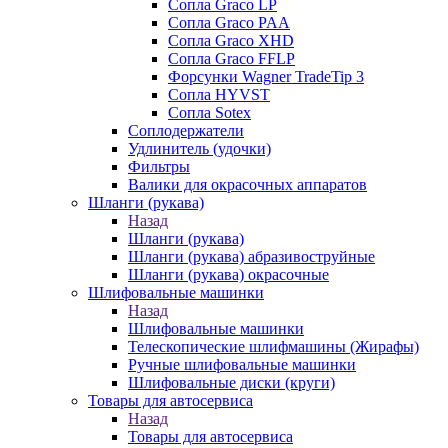
Сопла Graco LP
Сопла Graco PAA
Сопла Graco XHD
Сопла Graco FFLP
Форсунки Wagner TradeTip 3
Сопла HYVST
Сопла Sotex
Соплодержатели
Удлинитель (удочки)
Фильтры
Валики для окрасочных аппаратов
Шланги (рукава)
Назад
Шланги (рукава)
Шланги (рукава) абразивоструйные
Шланги (рукава) окрасочные
Шлифовальные машинки
Назад
Шлифовальные машинки
Телескопические шлифмашины (Жирафы)
Ручные шлифовальные машинки
Шлифовальные диски (круги)
Товары для автосервиса
Назад
Товары для автосервиса