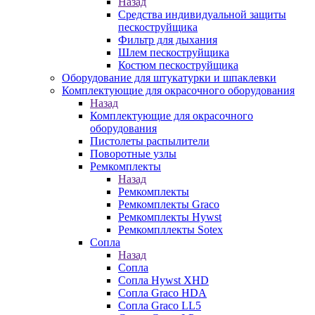
Назад
Средства индивидуальной защиты
пескоструйщика
Фильтр для дыхания
Шлем пескоструйщика
Костюм пескоструйщика
Оборудование для штукатурки и шпаклевки
Комплектующие для окрасочного оборудования
Назад
Комплектующие для окрасочного
оборудования
Пистолеты распылители
Поворотные узлы
Ремкомплекты
Назад
Ремкомплекты
Ремкомплекты Graco
Ремкомплекты Hywst
Ремкомпллекты Sotex
Сопла
Назад
Сопла
Сопла Hywst XHD
Сопла Graco HDA
Сопла Graco LL5