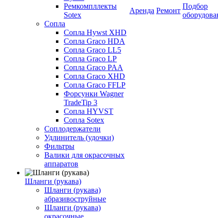
Ремкомпллекты
Подбор
Аренда
Ремонт
Sotex
оборудова
Сопла
Сопла Hywst XHD
Сопла Graco HDA
Сопла Graco LL5
Сопла Graco LP
Сопла Graco PAA
Сопла Graco XHD
Сопла Graco FFLP
Форсунки Wagner
TradeTip 3
Сопла HYVST
Сопла Sotex
Соплодержатели
Удлинитель (удочки)
Фильтры
Валики для окрасочных
аппаратов
Шланги (рукава)
Шланги (рукава)
абразивоструйные
Шланги (рукава)
окрасочные