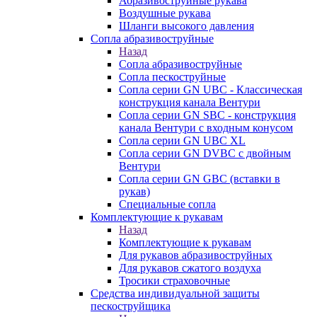
Абразивоструйные рукава
Воздушные рукава
Шланги высокого давления
Сопла абразивоструйные
Назад
Сопла абразивоструйные
Сопла пескоструйные
Сопла серии GN UBC - Классическая
конструкция канала Вентури
Сопла серии GN SBC - конструкция
канала Вентури c входным конусом
Сопла серии GN UBC XL
Сопла серии GN DVBC с двойным
Вентури
Сопла серии GN GBC (вставки в
рукав)
Специальные сопла
Комплектующие к рукавам
Назад
Комплектующие к рукавам
Для рукавов абразивоструйных
Для рукавов сжатого воздуха
Тросики страховочные
Средства индивидуальной защиты
пескоструйщика