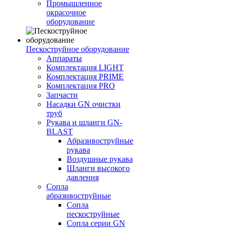
Промышленное
окрасочное
оборудование
Пескоструйное оборудование
Аппараты
Комплектация LIGHT
Комплектация PRIME
Комплектация PRO
Запчасти
Насадки GN очистки
труб
Рукава и шланги GN-
BLAST
Абразивоструйные
рукава
Воздушные рукава
Шланги высокого
давления
Сопла
абразивоструйные
Сопла
пескоструйные
Сопла серии GN