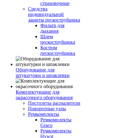
страховочные
Средства
индивидуальной
защиты пескоструйщика
Фильтр для
дыхания
Шлем
пескоструйщика
Костюм
пескоструйщика
Оборудование для
штукатурки и шпаклевки
Комплектующие для
окрасочного оборудования
Пистолеты распылители
Поворотные узлы
Ремкомплекты
Ремкомплекты
Graco
Ремкомплекты
Hywst