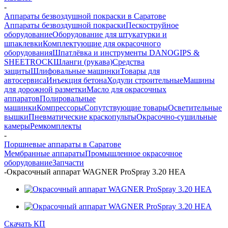
-
Аппараты безвоздушной покраски в Саратове
Аппараты безвоздушной покраски
Пескоструйное
оборудование
Оборудование для штукатурки и
шпаклевки
Комплектующие для окрасочного
оборудования
Шпатлёвка и инструменты DANOGIPS &
SHEETROCK
Шланги (рукава)
Средства
защиты
Шлифовальные машинки
Товары для
автосервиса
Инъекция бетона
Ходули строительные
Машины
для дорожной разметки
Масло для окрасочных
аппаратов
Полировальные
машинки
Компрессоры
Сопутствующие товары
Осветительные
вышки
Пневматические краскопульты
Окрасочно-сушильные
камеры
Ремкомплекты
-
Поршневые аппараты в Саратове
Мембранные аппараты
Промышленное окрасочное
оборудование
Запчасти
-
Окрасочный аппарат WAGNER ProSpray 3.20 HEA
Скачать КП