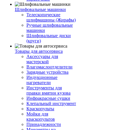
Шлифовальные машинки
Телескопические
шлифмашины (Жирафы)
Ручные шлифовальные
машинки
Шлифовальные диски
(круги)
Товары для автосервиса
Аксессуары для
мастерской
Влагомаслоотделители
Зарядные устройства
Индукционные
нагреватели
Инструменты для
правки вмятин кузова
Инфракрасные сушки
Клепальный инструмент
Краскопульты
Мойки для
краскопультов
Принадлежности
Манометры на