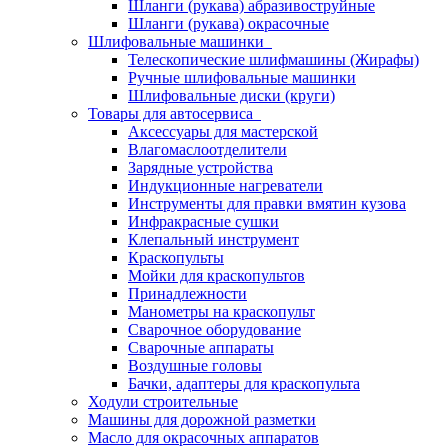
Шланги (рукава) абразивоструйные
Шланги (рукава) окрасочные
Шлифовальные машинки
Телескопические шлифмашины (Жирафы)
Ручные шлифовальные машинки
Шлифовальные диски (круги)
Товары для автосервиса
Аксессуары для мастерской
Влагомаслоотделители
Зарядные устройства
Индукционные нагреватели
Инструменты для правки вмятин кузова
Инфракрасные сушки
Клепальный инструмент
Краскопульты
Мойки для краскопультов
Принадлежности
Манометры на краскопульт
Сварочное оборудование
Сварочные аппараты
Воздушные головы
Бачки, адаптеры для краскопульта
Ходули строительные
Машины для дорожной разметки
Масло для окрасочных аппаратов