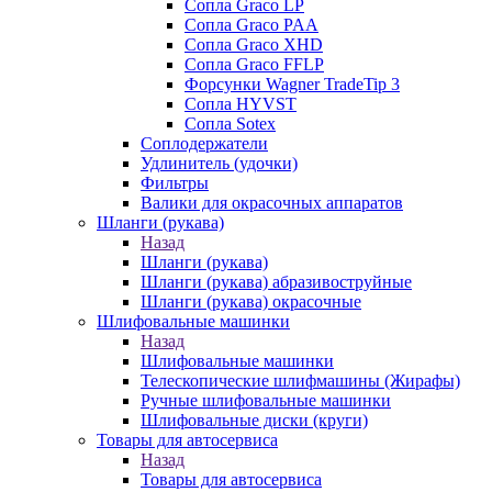
Сопла Graco LP
Сопла Graco PAA
Сопла Graco XHD
Сопла Graco FFLP
Форсунки Wagner TradeTip 3
Сопла HYVST
Сопла Sotex
Соплодержатели
Удлинитель (удочки)
Фильтры
Валики для окрасочных аппаратов
Шланги (рукава)
Назад
Шланги (рукава)
Шланги (рукава) абразивоструйные
Шланги (рукава) окрасочные
Шлифовальные машинки
Назад
Шлифовальные машинки
Телескопические шлифмашины (Жирафы)
Ручные шлифовальные машинки
Шлифовальные диски (круги)
Товары для автосервиса
Назад
Товары для автосервиса