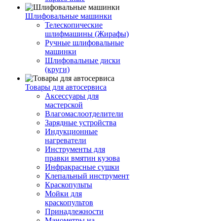
Шлифовальные машинки
Телескопические
шлифмашины (Жирафы)
Ручные шлифовальные
машинки
Шлифовальные диски
(круги)
Товары для автосервиса
Аксессуары для
мастерской
Влагомаслоотделители
Зарядные устройства
Индукционные
нагреватели
Инструменты для
правки вмятин кузова
Инфракрасные сушки
Клепальный инструмент
Краскопульты
Мойки для
краскопультов
Принадлежности
Манометры на