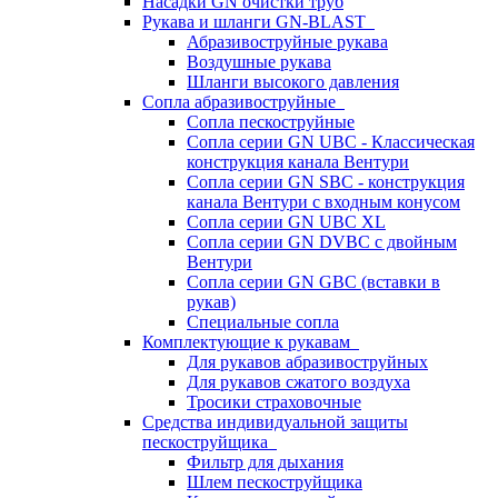
Насадки GN очистки труб
Рукава и шланги GN-BLAST
Абразивоструйные рукава
Воздушные рукава
Шланги высокого давления
Сопла абразивоструйные
Сопла пескоструйные
Сопла серии GN UBC - Классическая
конструкция канала Вентури
Сопла серии GN SBC - конструкция
канала Вентури c входным конусом
Сопла серии GN UBC XL
Сопла серии GN DVBC с двойным
Вентури
Сопла серии GN GBC (вставки в
рукав)
Специальные сопла
Комплектующие к рукавам
Для рукавов абразивоструйных
Для рукавов сжатого воздуха
Тросики страховочные
Средства индивидуальной защиты
пескоструйщика
Фильтр для дыхания
Шлем пескоструйщика