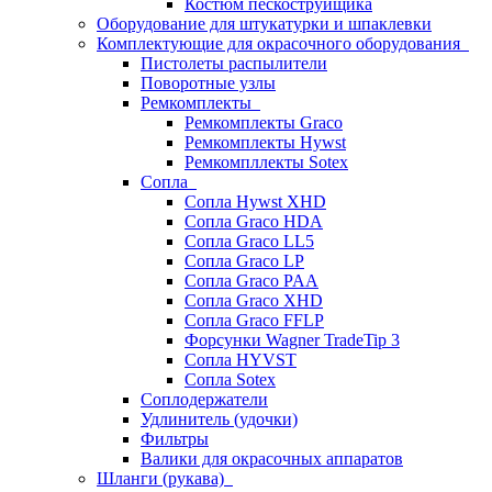
Костюм пескоструйщика
Оборудование для штукатурки и шпаклевки
Комплектующие для окрасочного оборудования
Пистолеты распылители
Поворотные узлы
Ремкомплекты
Ремкомплекты Graco
Ремкомплекты Hywst
Ремкомпллекты Sotex
Сопла
Сопла Hywst XHD
Сопла Graco HDA
Сопла Graco LL5
Сопла Graco LP
Сопла Graco PAA
Сопла Graco XHD
Сопла Graco FFLP
Форсунки Wagner TradeTip 3
Сопла HYVST
Сопла Sotex
Соплодержатели
Удлинитель (удочки)
Фильтры
Валики для окрасочных аппаратов
Шланги (рукава)