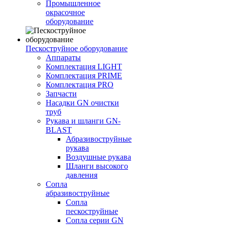
Промышленное
окрасочное
оборудование
Пескоструйное оборудование
Аппараты
Комплектация LIGHT
Комплектация PRIME
Комплектация PRO
Запчасти
Насадки GN очистки
труб
Рукава и шланги GN-
BLAST
Абразивоструйные
рукава
Воздушные рукава
Шланги высокого
давления
Сопла
абразивоструйные
Сопла
пескоструйные
Сопла серии GN