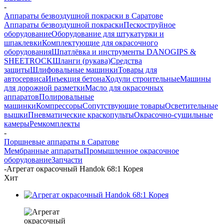
-
Аппараты безвоздушной покраски в Саратове
Аппараты безвоздушной покраски
Пескоструйное
оборудование
Оборудование для штукатурки и
шпаклевки
Комплектующие для окрасочного
оборудования
Шпатлёвка и инструменты DANOGIPS &
SHEETROCK
Шланги (рукава)
Средства
защиты
Шлифовальные машинки
Товары для
автосервиса
Инъекция бетона
Ходули строительные
Машины
для дорожной разметки
Масло для окрасочных
аппаратов
Полировальные
машинки
Компрессоры
Сопутствующие товары
Осветительные
вышки
Пневматические краскопульты
Окрасочно-сушильные
камеры
Ремкомплекты
-
Поршневые аппараты в Саратове
Мембранные аппараты
Промышленное окрасочное
оборудование
Запчасти
-
Агрегат окрасочный Handok 68:1 Корея
Хит