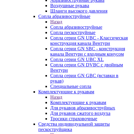
Абразивоструйные рукава
Воздушные рукава
Шланги высокого давления
Сопла абразивоструйные
Назад
Сопла абразивоструйные
Сопла пескоструйные
Сопла серии GN UBC - Классическая
конструкция канала Вентури
Сопла серии GN SBC - конструкция
канала Вентури c входным конусом
Сопла серии GN UBC XL
Сопла серии GN DVBC с двойным
Вентури
Сопла серии GN GBC (вставки в
рукав)
Специальные сопла
Комплектующие к рукавам
Назад
Комплектующие к рукавам
Для рукавов абразивоструйных
Для рукавов сжатого воздуха
Тросики страховочные
Средства индивидуальной защиты
пескоструйщика