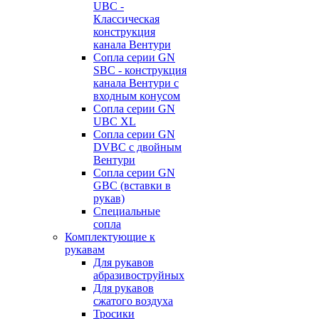
UBC -
Классическая
конструкция
канала Вентури
Сопла серии GN
SBC - конструкция
канала Вентури c
входным конусом
Сопла серии GN
UBC XL
Сопла серии GN
DVBC с двойным
Вентури
Сопла серии GN
GBC (вставки в
рукав)
Специальные
сопла
Комплектующие к
рукавам
Для рукавов
абразивоструйных
Для рукавов
сжатого воздуха
Тросики