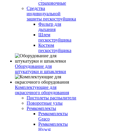
страховочные
Средства
индивидуальной
защиты пескоструйщика
Фильтр для
дыхания
Шлем
пескоструйщика
Костюм
пескоструйщика
Оборудование для
штукатурки и шпаклевки
Комплектующие для
окрасочного оборудования
Пистолеты распылители
Поворотные узлы
Ремкомплекты
Ремкомплекты
Graco
Ремкомплекты
Hywst