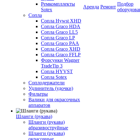
Ремкомпллекты
Подбор
Аренда
Ремонт
Sotex
оборудова
Сопла
Сопла Hywst XHD
Сопла Graco HDA
Сопла Graco LL5
Сопла Graco LP
Сопла Graco PAA
Сопла Graco XHD
Сопла Graco FFLP
Форсунки Wagner
TradeTip 3
Сопла HYVST
Сопла Sotex
Соплодержатели
Удлинитель (удочки)
Фильтры
Валики для окрасочных
аппаратов
Шланги (рукава)
Шланги (рукава)
абразивоструйные
Шланги (рукава)
окрасочные