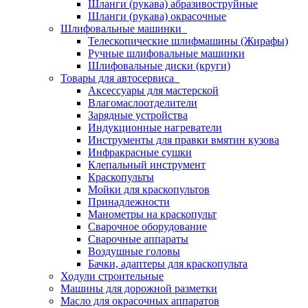
Шланги (рукава) абразивоструйные
Шланги (рукава) окрасочные
Шлифовальные машинки
Телескопические шлифмашины (Жирафы)
Ручные шлифовальные машинки
Шлифовальные диски (круги)
Товары для автосервиса
Аксессуары для мастерской
Влагомаслоотделители
Зарядные устройства
Индукционные нагреватели
Инструменты для правки вмятин кузова
Инфракрасные сушки
Клепальный инструмент
Краскопульты
Мойки для краскопультов
Принадлежности
Манометры на краскопульт
Сварочное оборудование
Сварочные аппараты
Воздушные головы
Бачки, адаптеры для краскопульта
Ходули строительные
Машины для дорожной разметки
Масло для окрасочных аппаратов