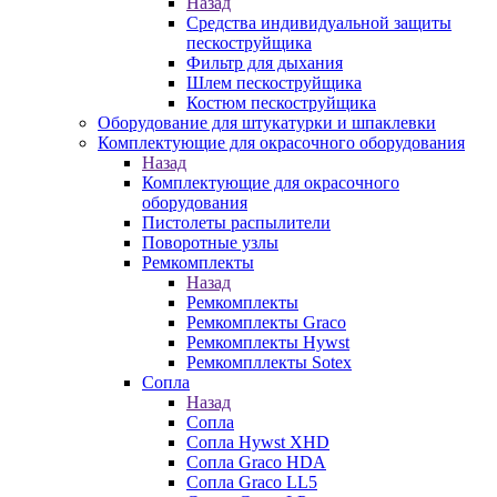
Назад
Средства индивидуальной защиты
пескоструйщика
Фильтр для дыхания
Шлем пескоструйщика
Костюм пескоструйщика
Оборудование для штукатурки и шпаклевки
Комплектующие для окрасочного оборудования
Назад
Комплектующие для окрасочного
оборудования
Пистолеты распылители
Поворотные узлы
Ремкомплекты
Назад
Ремкомплекты
Ремкомплекты Graco
Ремкомплекты Hywst
Ремкомпллекты Sotex
Сопла
Назад
Сопла
Сопла Hywst XHD
Сопла Graco HDA
Сопла Graco LL5