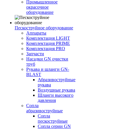
Промышленное
окрасочное
оборудование
Пескоструйное оборудование
Аппараты
Комплектация LIGHT
Комплектация PRIME
Комплектация PRO
Запчасти
Насадки GN очистки
труб
Рукава и шланги GN-
BLAST
Абразивоструйные
рукава
Воздушные рукава
Шланги высокого
давления
Сопла
абразивоструйные
Сопла
пескоструйные
Сопла серии GN