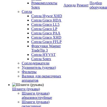
Ремкомпллекты
Подбор
Аренда
Ремонт
Sotex
оборудова
Сопла
Сопла Hywst XHD
Сопла Graco HDA
Сопла Graco LL5
Сопла Graco LP
Сопла Graco PAA
Сопла Graco XHD
Сопла Graco FFLP
Форсунки Wagner
TradeTip 3
Сопла HYVST
Сопла Sotex
Соплодержатели
Удлинитель (удочки)
Фильтры
Валики для окрасочных
аппаратов
Шланги (рукава)
Шланги (рукава)
абразивоструйные
Шланги (рукава)
окрасочные