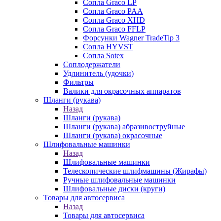
Сопла Graco LP
Сопла Graco PAA
Сопла Graco XHD
Сопла Graco FFLP
Форсунки Wagner TradeTip 3
Сопла HYVST
Сопла Sotex
Соплодержатели
Удлинитель (удочки)
Фильтры
Валики для окрасочных аппаратов
Шланги (рукава)
Назад
Шланги (рукава)
Шланги (рукава) абразивоструйные
Шланги (рукава) окрасочные
Шлифовальные машинки
Назад
Шлифовальные машинки
Телескопические шлифмашины (Жирафы)
Ручные шлифовальные машинки
Шлифовальные диски (круги)
Товары для автосервиса
Назад
Товары для автосервиса