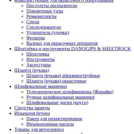
Комплектующие для окрасочного оборудования
Пистолеты распылители
Поворотные узлы
Ремкомплекты
Сопла
Соплодержатели
Удлинитель (удочки)
Фильтры
Валики для окрасочных аппаратов
Шпатлёвка и инструменты DANOGIPS & SHEETROCK
Шпатлевка
Инструменты
Аксессуары
Шланги (рукава)
Шланги (рукава) абразивоструйные
Шланги (рукава) окрасочные
Шлифовальные машинки
Телескопические шлифмашины (Жирафы)
Ручные шлифовальные машинки
Шлифовальные диски (круги)
Средства защиты
Инъекция бетона
Пакер для инъектирования
Инъекционные насосы
Товары для автосервиса