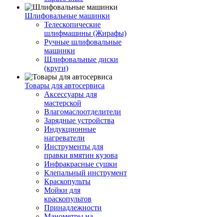
Шлифовальные машинки
Телескопические
шлифмашины (Жирафы)
Ручные шлифовальные
машинки
Шлифовальные диски
(круги)
Товары для автосервиса
Аксессуары для
мастерской
Влагомаслоотделители
Зарядные устройства
Индукционные
нагреватели
Инструменты для
правки вмятин кузова
Инфракрасные сушки
Клепальный инструмент
Краскопульты
Мойки для
краскопультов
Принадлежности
Манометры на