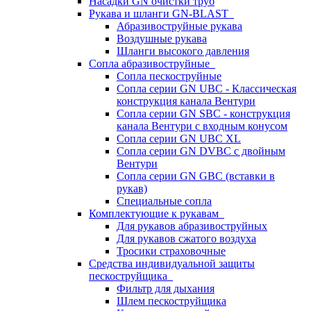
Насадки GN очистки труб
Рукава и шланги GN-BLAST
Абразивоструйные рукава
Воздушные рукава
Шланги высокого давления
Сопла абразивоструйные
Сопла пескоструйные
Сопла серии GN UBC - Классическая
конструкция канала Вентури
Сопла серии GN SBC - конструкция
канала Вентури c входным конусом
Сопла серии GN UBC XL
Сопла серии GN DVBC с двойным
Вентури
Сопла серии GN GBC (вставки в
рукав)
Специальные сопла
Комплектующие к рукавам
Для рукавов абразивоструйных
Для рукавов сжатого воздуха
Тросики страховочные
Средства индивидуальной защиты
пескоструйщика
Фильтр для дыхания
Шлем пескоструйщика