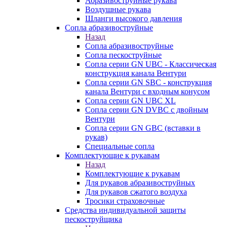
Абразивоструйные рукава
Воздушные рукава
Шланги высокого давления
Сопла абразивоструйные
Назад
Сопла абразивоструйные
Сопла пескоструйные
Сопла серии GN UBC - Классическая
конструкция канала Вентури
Сопла серии GN SBC - конструкция
канала Вентури c входным конусом
Сопла серии GN UBC XL
Сопла серии GN DVBC с двойным
Вентури
Сопла серии GN GBC (вставки в
рукав)
Специальные сопла
Комплектующие к рукавам
Назад
Комплектующие к рукавам
Для рукавов абразивоструйных
Для рукавов сжатого воздуха
Тросики страховочные
Средства индивидуальной защиты
пескоструйщика