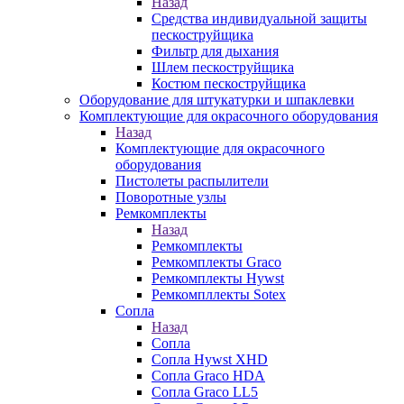
Назад
Средства индивидуальной защиты
пескоструйщика
Фильтр для дыхания
Шлем пескоструйщика
Костюм пескоструйщика
Оборудование для штукатурки и шпаклевки
Комплектующие для окрасочного оборудования
Назад
Комплектующие для окрасочного
оборудования
Пистолеты распылители
Поворотные узлы
Ремкомплекты
Назад
Ремкомплекты
Ремкомплекты Graco
Ремкомплекты Hywst
Ремкомпллекты Sotex
Сопла
Назад
Сопла
Сопла Hywst XHD
Сопла Graco HDA
Сопла Graco LL5