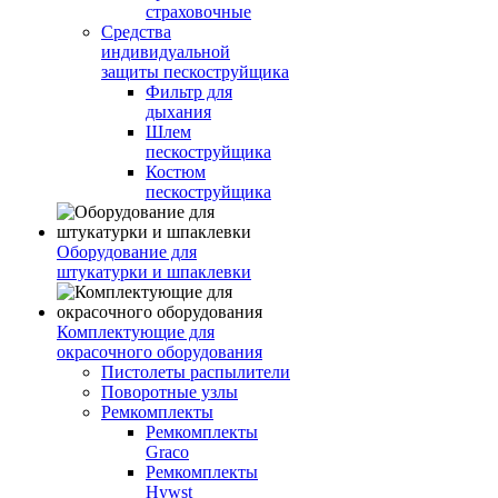
страховочные
Средства
индивидуальной
защиты пескоструйщика
Фильтр для
дыхания
Шлем
пескоструйщика
Костюм
пескоструйщика
Оборудование для
штукатурки и шпаклевки
Комплектующие для
окрасочного оборудования
Пистолеты распылители
Поворотные узлы
Ремкомплекты
Ремкомплекты
Graco
Ремкомплекты
Hywst