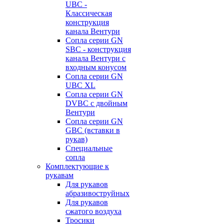
UBC -
Классическая
конструкция
канала Вентури
Сопла серии GN
SBC - конструкция
канала Вентури c
входным конусом
Сопла серии GN
UBC XL
Сопла серии GN
DVBC с двойным
Вентури
Сопла серии GN
GBC (вставки в
рукав)
Специальные
сопла
Комплектующие к
рукавам
Для рукавов
абразивоструйных
Для рукавов
сжатого воздуха
Тросики