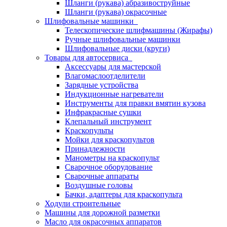
Шланги (рукава) абразивоструйные
Шланги (рукава) окрасочные
Шлифовальные машинки
Телескопические шлифмашины (Жирафы)
Ручные шлифовальные машинки
Шлифовальные диски (круги)
Товары для автосервиса
Аксессуары для мастерской
Влагомаслоотделители
Зарядные устройства
Индукционные нагреватели
Инструменты для правки вмятин кузова
Инфракрасные сушки
Клепальный инструмент
Краскопульты
Мойки для краскопультов
Принадлежности
Манометры на краскопульт
Сварочное оборудование
Сварочные аппараты
Воздушные головы
Бачки, адаптеры для краскопульта
Ходули строительные
Машины для дорожной разметки
Масло для окрасочных аппаратов