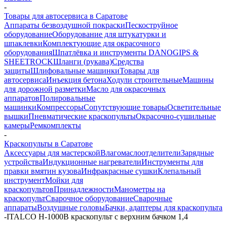
-
Товары для автосервиса в Саратове
Аппараты безвоздушной покраски
Пескоструйное
оборудование
Оборудование для штукатурки и
шпаклевки
Комплектующие для окрасочного
оборудования
Шпатлёвка и инструменты DANOGIPS &
SHEETROCK
Шланги (рукава)
Средства
защиты
Шлифовальные машинки
Товары для
автосервиса
Инъекция бетона
Ходули строительные
Машины
для дорожной разметки
Масло для окрасочных
аппаратов
Полировальные
машинки
Компрессоры
Сопутствующие товары
Осветительные
вышки
Пневматические краскопульты
Окрасочно-сушильные
камеры
Ремкомплекты
-
Краскопульты в Саратове
Аксессуары для мастерской
Влагомаслоотделители
Зарядные
устройства
Индукционные нагреватели
Инструменты для
правки вмятин кузова
Инфракрасные сушки
Клепальный
инструмент
Мойки для
краскопультов
Принадлежности
Манометры на
краскопульт
Сварочное оборудование
Сварочные
аппараты
Воздушные головы
Бачки, адаптеры для краскопульта
-
ITALCO H-1000B краскопульт с верхним бачком 1,4