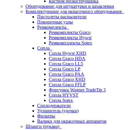
Костюм пескоструйщика
Оборудование для штукатурки и шпаклевки
Комплектующие для окрасочного оборудования
Пистолеты распылители
Поворотные узлы
Ремкомплекты
Ремкомплекты Graco
Ремкомплекты Hywst
Ремкомпллекты Sotex
Сопла
Сопла Hywst XHD
Сопла Graco HDA
Сопла Graco LL5
Сопла Graco LP
Сопла Graco PAA
Сопла Graco XHD
Сопла Graco FFLP
Форсунки Wagner TradeTip 3
Сопла HYVST
Сопла Sotex
Соплодержатели
Удлинитель (удочки)
Фильтры
Валики для окрасочных аппаратов
Шланги (рукава)