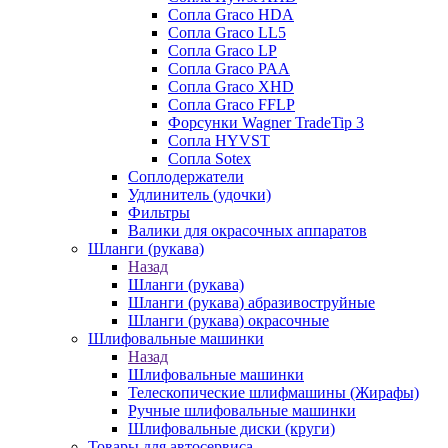
Сопла Graco HDA
Сопла Graco LL5
Сопла Graco LP
Сопла Graco PAA
Сопла Graco XHD
Сопла Graco FFLP
Форсунки Wagner TradeTip 3
Сопла HYVST
Сопла Sotex
Соплодержатели
Удлинитель (удочки)
Фильтры
Валики для окрасочных аппаратов
Шланги (рукава)
Назад
Шланги (рукава)
Шланги (рукава) абразивоструйные
Шланги (рукава) окрасочные
Шлифовальные машинки
Назад
Шлифовальные машинки
Телескопические шлифмашины (Жирафы)
Ручные шлифовальные машинки
Шлифовальные диски (круги)
Товары для автосервиса