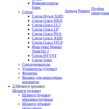
Ремкомпллекты
Sotex
Подбор
Аренда
Ремонт
Сопла
оборудова
Сопла Hywst XHD
Сопла Graco HDA
Сопла Graco LL5
Сопла Graco LP
Сопла Graco PAA
Сопла Graco XHD
Сопла Graco FFLP
Форсунки Wagner
TradeTip 3
Сопла HYVST
Сопла Sotex
Соплодержатели
Удлинитель (удочки)
Фильтры
Валики для окрасочных
аппаратов
Шланги (рукава)
Шланги (рукава)
абразивоструйные
Шланги (рукава)
окрасочные