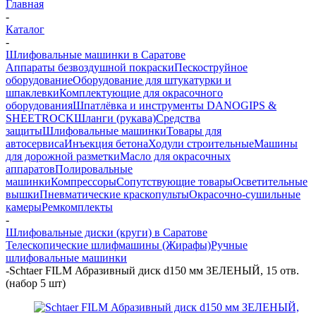
Главная
-
Каталог
-
Шлифовальные машинки в Саратове
Аппараты безвоздушной покраски
Пескоструйное
оборудование
Оборудование для штукатурки и
шпаклевки
Комплектующие для окрасочного
оборудования
Шпатлёвка и инструменты DANOGIPS &
SHEETROCK
Шланги (рукава)
Средства
защиты
Шлифовальные машинки
Товары для
автосервиса
Инъекция бетона
Ходули строительные
Машины
для дорожной разметки
Масло для окрасочных
аппаратов
Полировальные
машинки
Компрессоры
Сопутствующие товары
Осветительные
вышки
Пневматические краскопульты
Окрасочно-сушильные
камеры
Ремкомплекты
-
Шлифовальные диски (круги) в Саратове
Телескопические шлифмашины (Жирафы)
Ручные
шлифовальные машинки
-
Schtaer FILM Абразивный диск d150 мм ЗЕЛЕНЫЙ, 15 отв.
(набор 5 шт)