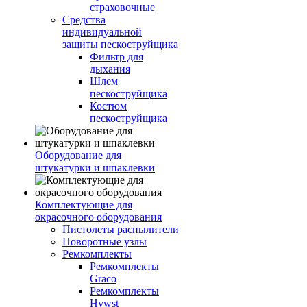
страховочные
Средства
индивидуальной
защиты пескоструйщика
Фильтр для
дыхания
Шлем
пескоструйщика
Костюм
пескоструйщика
Оборудование для
штукатурки и шпаклевки
Комплектующие для
окрасочного оборудования
Пистолеты распылители
Поворотные узлы
Ремкомплекты
Ремкомплекты
Graco
Ремкомплекты
Hywst