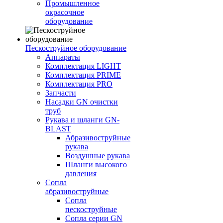
Промышленное
окрасочное
оборудование
Пескоструйное оборудование
Аппараты
Комплектация LIGHT
Комплектация PRIME
Комплектация PRO
Запчасти
Насадки GN очистки
труб
Рукава и шланги GN-
BLAST
Абразивоструйные
рукава
Воздушные рукава
Шланги высокого
давления
Сопла
абразивоструйные
Сопла
пескоструйные
Сопла серии GN