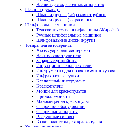
Валики для окрасочных аппаратов
Шланги (рукава)
Шланги (рукава) абразивоструйные
Шланги (рукава) окрасочные
Шлифовальные машинки
Телескопические шлифмашины (Жирафы)
Ручные шлифовальные машинки
Шлифовальные диски (круги)
Товары для автосервиса
Аксессуары для мастерской
Влагомаслоотделители
Зарядные устройства
Индукционные нагреватели
Инструменты для правки вмятин кузова
Инфракрасные сушки
Клепальный инструмент
Краскопульты
Мойки для краскопультов
Принадлежности
Манометры на краскопульт
Сварочное оборудование
Сварочные аппараты
Воздушные головы
Бачки, адаптеры для краскопульта
Ходули строительные