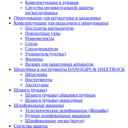
Комплектующие к рукавам
Средства индивидуальной защиты
пескоструйщика
Оборудование для штукатурки и шпаклевки
Комплектующие для окрасочного оборудования
Пистолеты распылители
Поворотные узлы
Ремкомплекты
Сопла
Соплодержатели
Удлинитель (удочки)
Фильтры
Валики для окрасочных аппаратов
Шпатлёвка и инструменты DANOGIPS & SHEETROCK
Шпатлевка
Инструменты
Аксессуары
Шланги (рукава)
Шланги (рукава) абразивоструйные
Шланги (рукава) окрасочные
Шлифовальные машинки
Телескопические шлифмашины (Жирафы)
Ручные шлифовальные машинки
Шлифовальные диски (круги)
Средства защиты