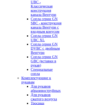
UBC -
Классическая
конструкция
канала Вентури
Сопла серии GN
SBC - конструкция
канала Вентури c
входным конусом
Сопла серии GN
UBC XL
Сопла серии GN
DVBC с двойным
Вентури
Сопла серии GN
GBC (вставки в
рукав)
Специальные
сопла
Комплектующие к
рукавам
Для рукавов
абразивоструйных
Для рукавов
сжатого воздуха
Тросики