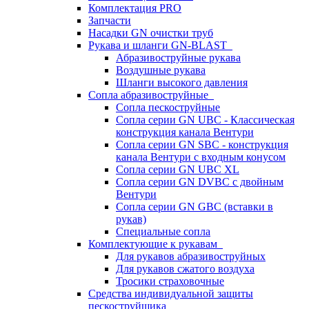
Комплектация PRO
Запчасти
Насадки GN очистки труб
Рукава и шланги GN-BLAST
Абразивоструйные рукава
Воздушные рукава
Шланги высокого давления
Сопла абразивоструйные
Сопла пескоструйные
Сопла серии GN UBC - Классическая
конструкция канала Вентури
Сопла серии GN SBC - конструкция
канала Вентури c входным конусом
Сопла серии GN UBC XL
Сопла серии GN DVBC с двойным
Вентури
Сопла серии GN GBC (вставки в
рукав)
Специальные сопла
Комплектующие к рукавам
Для рукавов абразивоструйных
Для рукавов сжатого воздуха
Тросики страховочные
Средства индивидуальной защиты
пескоструйщика