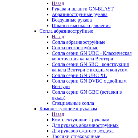
Назад
Рукава и шланги GN-BLAST
Абразивоструйные рукава
Воздушные рукава
Шланги высокого давления
Сопла абразивоструйные
Назад
Сопла абразивоструйные
Сопла пескоструйные
Сопла серии GN UBC - Классическая
конструкция канала Вентури
Сопла серии GN SBC - конструкция
канала Вентури c входным конусом
Сопла серии GN UBC XL
Сопла серии GN DVBC с двойным
Вентури
Сопла серии GN GBC (вставки в
рукав)
Специальные сопла
Комплектующие к рукавам
Назад
Комплектующие к рукавам
Для рукавов абразивоструйных
Для рукавов сжатого воздуха
Тросики страховочные