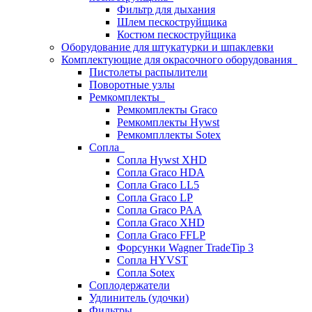
Фильтр для дыхания
Шлем пескоструйщика
Костюм пескоструйщика
Оборудование для штукатурки и шпаклевки
Комплектующие для окрасочного оборудования
Пистолеты распылители
Поворотные узлы
Ремкомплекты
Ремкомплекты Graco
Ремкомплекты Hywst
Ремкомпллекты Sotex
Сопла
Сопла Hywst XHD
Сопла Graco HDA
Сопла Graco LL5
Сопла Graco LP
Сопла Graco PAA
Сопла Graco XHD
Сопла Graco FFLP
Форсунки Wagner TradeTip 3
Сопла HYVST
Сопла Sotex
Соплодержатели
Удлинитель (удочки)
Фильтры